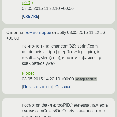
g0t0
★
08.05.2015 11:22:10 +00:00
Ссылка
Ответ на:
комментарий
от Jetty
08.05.2015 11:12:56
+00:00
т.е что-то типа: char com[32]; sprintf(com,
«sudo netstat -tpn | grep %d > tcp», pid); int
result = system(com); и потом в файле tcp
ковыряться уже?
Flopet
08.05.2015 14:22:19 +00:00
автор топика
Показать ответ
Ссылка
посмотри файл /proc/PID/net/netstat там есть
счетчики InOctets/OutOctets, наверно, это то
что тебе нужно