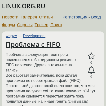
LINUX.ORG.RU
Новости
Галерея
Статьи
Регистрация
-
Вход
Форум
Опросы
Трекер
Поиск
Форум
—
Development
Проблема с FIFO
Проблема в следующем, моя прога
подключается в блокирующем режиме к
0
FIFO на чтение. Другая в таком-же на
запись.
Все работает замечательно, пока другая
0
программа не переоткрывает файл-(FIFO).
Простенькой диагностикой стало понятно, что моя
программа получает eof т.е. канал кончился :( И тут
программа срывается перестает ждать пока
появятся данные, начинает гонять (считывать)