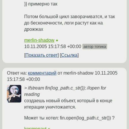
}} примерно так
Потом большой цикл заворачиватся, и так
до бесконечности, логи растут как на
дрожжах
merlin-shadow
★
10.11.2005 15:17:58 +00:00
автор топика
Показать ответ
Ссылка
Ответ на:
комментарий
от merlin-shadow
10.11.2005
15:17:58 +00:00
> ifstream fin(log_path.c_str()); //open for
reading
создаешь новый объект, который в конце
итерации уничтожается.
Может ты хотел: fin.open(log_path.c_str()) ?
kosmonavt