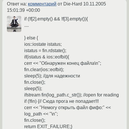
Ответ на:
комментарий
от Die-Hard
10.11.2005
15:01:39 +00:00
if (!f[2].empty() && !f[3].empty()){
....
} else {
ios::iostate istatus;
istatus = fin.rdstate();
if(istatus & ios::eofbit){
cerr << "Обнаружен конец файла\n";
fin.clear(ios::eofbit);
sleep(5); //для надежности
fin.close();
sleep(5);
ifstream fin(log_path.c_str()); //open for reading
if (!fin) {// Сюда прога не попадает!!!
cerr << "Немогу открыть файл фифо:" <<
log_path << "\n";
fin.close();
return EXIT_FAILURE;}