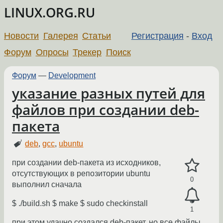
LINUX.ORG.RU
Новости
Галерея
Статьи
Регистрация
-
Вход
Форум
Опросы
Трекер
Поиск
Форум
—
Development
указание разных путей для
файлов при создании deb-
пакета
deb
,
gcc
,
ubuntu
при создании deb-пакета из исходников,
отсутствующих в репозитории ubuntu
0
выполнил сначала
$ ./build.sh $ make $ sudo checkinstall
1
при этом удачно создался deb-пакет, но все файлы