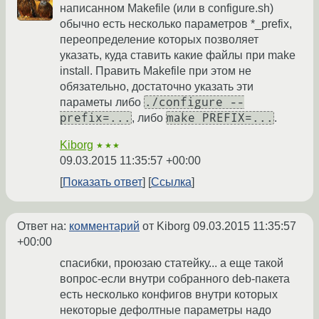
написанном Makefile (или в configure.sh)
обычно есть несколько параметров *_prefix,
переопределение которых позволяет
указать, куда ставить какие файлы при make
install. Править Makefile при этом не
обязательно, достаточно указать эти
./configure --
параметы либо
prefix=...
make PREFIX=...
, либо
.
Kiborg
★★★
09.03.2015 11:35:57 +00:00
Показать ответ
Ссылка
Ответ на:
комментарий
от Kiborg
09.03.2015 11:35:57
+00:00
спасибки, проюзаю статейку... а еще такой
вопрос-если внутри собранного deb-пакета
есть несколько конфигов внутри которых
некоторые дефолтные параметры надо