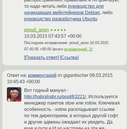
то надо читать либо
руководство для
начинающих мейнтейнеров Debian
, либо
руководство разработчика Ubuntu
proud_anon
★★★★★
10.03.2015 07:43:57 +00:00
Последнее исправление: proud_anon
10.03.2015
07:45:05 +00:00
(всего
исправлений: 1
)
Показать ответ
Ссылка
Ответ на:
комментарий
от gigantischer
09.03.2015
10:45:43 +00:00
Вот годный мануал -
http://habrahabr.ru/post/63221/
. Используется
менеджер пакетов stow или xstow. Ключевая
особенность - xstow раскладывает ссылки
по тем директориям, в которых другой софт
и другие админы ожидают их увидеть. Да
еще и пути и ld.so настроен на эти же