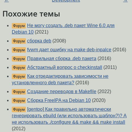
Похожие темы
Не могу создать .deb пакет Wine 6.0 для
Форум
Debian 10
(2021)
сборка deb
(2008)
Форум
fvwm дает ошибку на make deb-inpalce
(2016)
Форум
Правильная сборка .deb пакета
(2016)
Форум
Абстрактный вопрос о checkinstall
(2011)
Форум
Как отредактировать зависимости не
Форум
установленного deb пакета?
(2016)
Создание переводов в Makefile
(2022)
Форум
Сборка FreeIPA на Debian 10
(2020)
Форум
[gentoo] Как правильно автоматически
Форум
генерировать ebuild (или использовать шаблон?)? А
не использовать ./configure && make && make install
(2012)