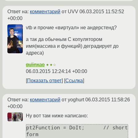
Ответ на:
комментарий
от UVV
06.03.2015 11:52:52
+00:00
vtb и прочие «виртуал» не андерстенд?
а так да обычным С копулятором
имя(массива и функций) деградирует до
адреса)
qulinxao
★★☆
06.03.2015 12:24:14 +00:00
Показать ответ
Ссылка
Ответ на:
комментарий
от yoghurt
06.03.2015 11:58:26
+00:00
Ну вот там ниже написано:
pt2Function = DoIt;      // short 
form
