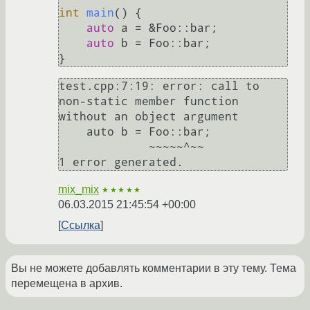
int
main
()
{

auto
 a = &Foo::bar;

auto
 b = Foo::bar;

}
test.cpp:7:19: error: call to 
non-static member function 
without an object argument

    auto b = Foo::bar;

             ~~~~~^~~

1 error generated.
mix_mix
★★★★★
06.03.2015 21:45:54 +00:00
Ссылка
Вы не можете добавлять комментарии в эту тему. Тема
перемещена в архив.