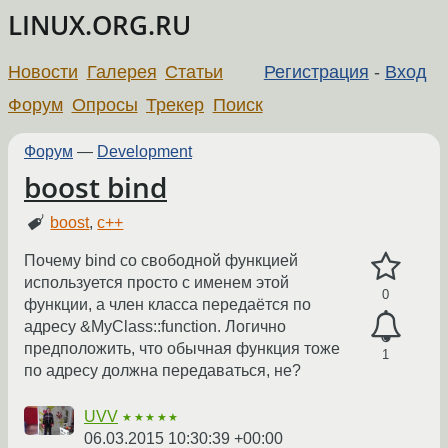
LINUX.ORG.RU
Новости
Галерея
Статьи
Регистрация
-
Вход
Форум
Опросы
Трекер
Поиск
Форум
—
Development
boost bind
boost
,
c++
Почему bind со свободной функцией
используется просто с именем этой
0
функции, а член класса передаётся по
адресу &MyClass::function. Логично
предположить, что обычная функция тоже
1
по адресу должна передаваться, не?
UVV
★★★★★
06.03.2015 10:30:39 +00:00