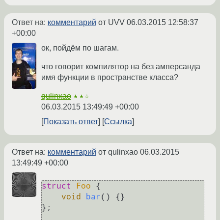
Ответ на:
комментарий
от UVV
06.03.2015 12:58:37
+00:00
ок, пойдём по шагам.
что говорит компилятор на без амперсанда
имя функции в пространстве класса?
qulinxao
★★☆
06.03.2015 13:49:49 +00:00
Показать ответ
Ссылка
Ответ на:
комментарий
от qulinxao
06.03.2015
13:49:49 +00:00
struct
Foo
 {

void
bar
()
{}

};
