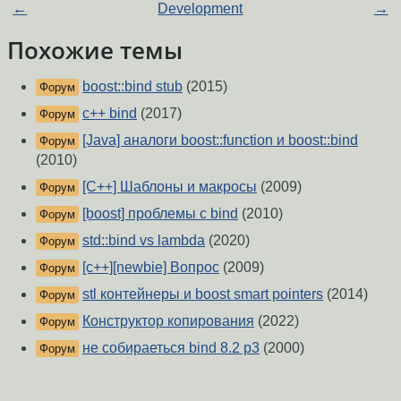
←
Development
→
Похожие темы
boost::bind stub
(2015)
Форум
c++ bind
(2017)
Форум
[Java] аналоги boost::function и boost::bind
Форум
(2010)
[C++] Шаблоны и макросы
(2009)
Форум
[boost] проблемы с bind
(2010)
Форум
std::bind vs lambda
(2020)
Форум
[c++][newbie] Вопрос
(2009)
Форум
stl контейнеры и boost smart pointers
(2014)
Форум
Конструктор копирования
(2022)
Форум
не собираеться bind 8.2 p3
(2000)
Форум