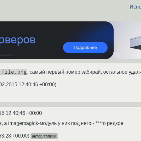
Испо
 file.png
, самый первый номер забирай, остальное удал
02.2015 12:40:46 +00:00
)
15 12:40:46 +00:00
s, a imagemagick-модуль у них под него - ****о редкое.
53:28 +00:00
)
автор топика