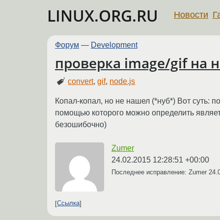
LINUX.ORG.RU
Новости
Г
Форум
—
Development
проверка image/gif на
convert
,
gif
,
node.js
Копал-копал, но не нашел (*нуб*) Вот суть: 
помощью которого можно определить являетс
безошибочно)
Zumer
24.02.2015 12:28:51 +00:00
Последнее исправление: Zumer
24.
Ссылка