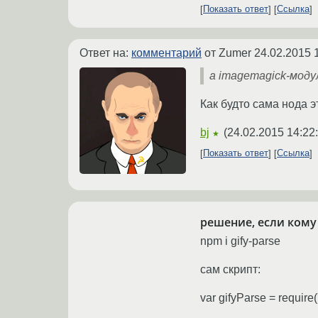
Показать ответ
Ссылка
Ответ на:
комментарий
от Zumer
24.02.2015 
a imagemagick-модуль
Как будто сама нода э
bj
(
24.02.2015 14:22
★
Показать ответ
Ссылка
решение, если кому 
npm i gify-parse
сам скрипт:
var gifyParse = require('g