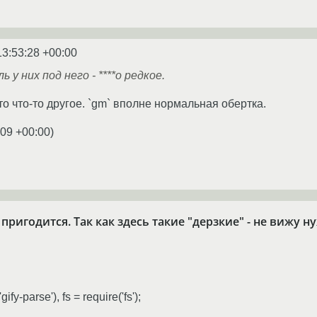
13:53:28 +00:00
 у них под него - ****о редкое.
то что-то другое. `gm` вполне нормальная обертка.
:09 +00:00
)
пригодится. Так как здесь такие "дерзкие" - не вижу 
ify-parse'), fs = require('fs');