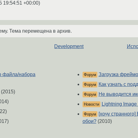
5 19:54:51 +00:00
)
ему. Тема перемещена в архив.
Development
Испо
о файла/набора
Загрузка фреймов
Форум
Как узнать с по
Форум
(2015)
Не выводится ик
Форум
014)
Lightning Image 
Новости
22)
[хочу странного
Форум
017)
обои?
(2010)