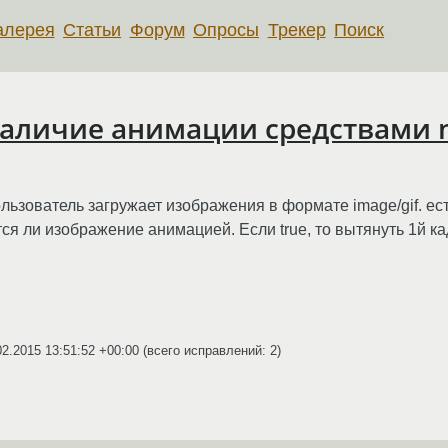
алерея
Статьи
Форум
Опросы
Трекер
Поиск
 наличие анимации средствами n
пользователь загружает изображения в формате image/gif. ес
я ли изображение анимацией. Если true, то вытянуть 1й к
02.2015 13:51:52 +00:00
(всего исправлений: 2)