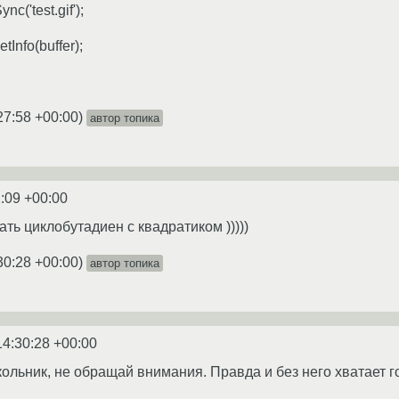
nc('test.gif');
etInfo(buffer);
27:58 +00:00
)
автор топика
:09 +00:00
ть циклобутадиен с квадратиком )))))
30:28 +00:00
)
автор топика
14:30:28 +00:00
ольник, не обращай внимания. Правда и без него хватает го