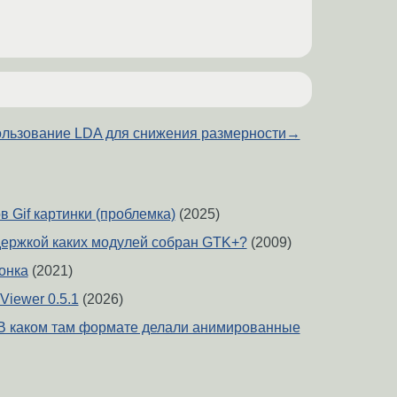
льзование LDA для снижения размерности
→
 Gif картинки (проблемка)
(2025)
ддержкой каких модулей собран GTK+?
(2009)
онка
(2021)
Viewer 0.5.1
(2026)
] В каком там формате делали анимированные