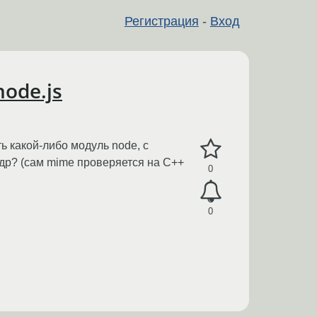
Регистрация
-
Вход
ode.js
ть какой-либо модуль node, с
адр? (сам mime проверяется на С++
0
0