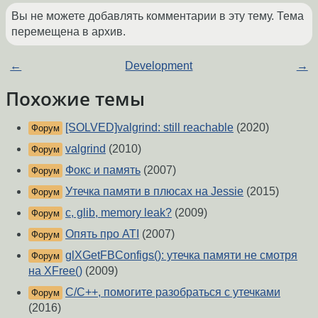
Вы не можете добавлять комментарии в эту тему. Тема
перемещена в архив.
←
Development
→
Похожие темы
[SOLVED]valgrind: still reachable
(2020)
Форум
valgrind
(2010)
Форум
Фокс и память
(2007)
Форум
Утечка памяти в плюсах на Jessie
(2015)
Форум
c, glib, memory leak?
(2009)
Форум
Опять про ATI
(2007)
Форум
glXGetFBConfigs(): утечка памяти не смотря
Форум
на XFree()
(2009)
C/C++, помогите разобраться с утечками
Форум
(2016)