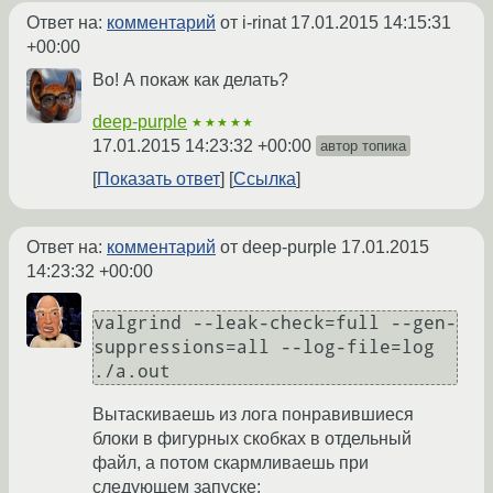
Ответ на:
комментарий
от i-rinat
17.01.2015 14:15:31
+00:00
Во! А покаж как делать?
deep-purple
★★★★★
17.01.2015 14:23:32 +00:00
автор топика
Показать ответ
Ссылка
Ответ на:
комментарий
от deep-purple
17.01.2015
14:23:32 +00:00
valgrind --leak-check=full --gen-
suppressions=all --log-file=log 
./a.out
Вытаскиваешь из лога понравившиеся
блоки в фигурных скобках в отдельный
файл, а потом скармливаешь при
следующем запуске: