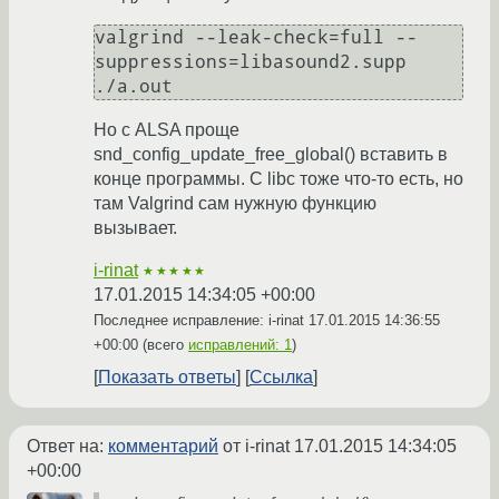
valgrind --leak-check=full --
suppressions=libasound2.supp 
./a.out
Но с ALSA проще
snd_config_update_free_global() вставить в
конце программы. С libc тоже что-то есть, но
там Valgrind сам нужную функцию
вызывает.
i-rinat
★★★★★
17.01.2015 14:34:05 +00:00
Последнее исправление: i-rinat
17.01.2015 14:36:55
+00:00
(всего
исправлений: 1
)
Показать ответы
Ссылка
Ответ на:
комментарий
от i-rinat
17.01.2015 14:34:05
+00:00