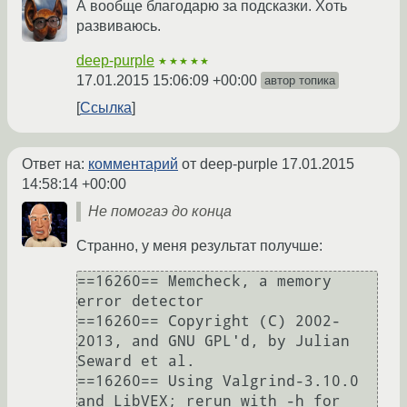
А вообще благодарю за подсказки. Хоть
развиваюсь.
deep-purple
★★★★★
17.01.2015 15:06:09 +00:00
автор топика
Ссылка
Ответ на:
комментарий
от deep-purple
17.01.2015
14:58:14 +00:00
Не помогаэ до конца
Странно, у меня результат получше:
==16260== Memcheck, a memory 
error detector

==16260== Copyright (C) 2002-
2013, and GNU GPL'd, by Julian 
Seward et al.

==16260== Using Valgrind-3.10.0 
and LibVEX; rerun with -h for 