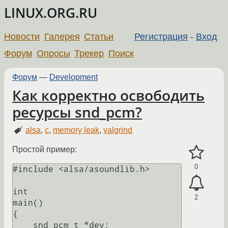
LINUX.ORG.RU
Новости
Галерея
Статьи
Регистрация
-
Вход
Форум
Опросы
Трекер
Поиск
Форум
—
Development
Как корректно освободить
ресурсы snd_pcm?
alsa
,
c
,
memory leak
,
valgrind
Простой пример:
0
#include <alsa/asoundlib.h>

int

2
main()

{

    snd_pcm_t *dev;
