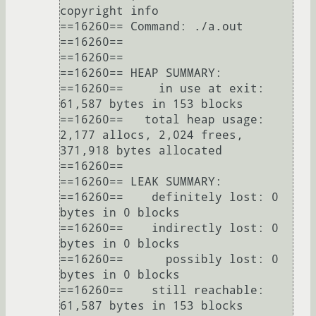
copyright info

==16260== Command: ./a.out

==16260== 

==16260== 

==16260== HEAP SUMMARY:

==16260==     in use at exit: 
61,587 bytes in 153 blocks

==16260==   total heap usage: 
2,177 allocs, 2,024 frees, 
371,918 bytes allocated

==16260== 

==16260== LEAK SUMMARY:

==16260==    definitely lost: 0 
bytes in 0 blocks

==16260==    indirectly lost: 0 
bytes in 0 blocks

==16260==      possibly lost: 0 
bytes in 0 blocks

==16260==    still reachable: 
61,587 bytes in 153 blocks
