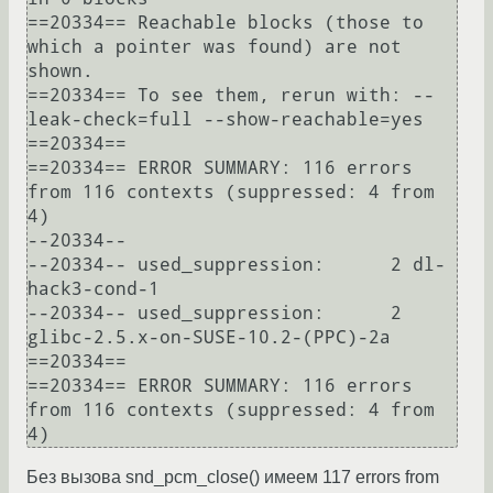
==20334== Reachable blocks (those to 
which a pointer was found) are not 
shown.

==20334== To see them, rerun with: --
leak-check=full --show-reachable=yes

==20334== 

==20334== ERROR SUMMARY: 116 errors 
from 116 contexts (suppressed: 4 from 
4)

--20334-- 

--20334-- used_suppression:      2 dl-
hack3-cond-1

--20334-- used_suppression:      2 
glibc-2.5.x-on-SUSE-10.2-(PPC)-2a

==20334== 

==20334== ERROR SUMMARY: 116 errors 
from 116 contexts (suppressed: 4 from 
4)
Без вызова snd_pcm_close() имеем 117 errors from