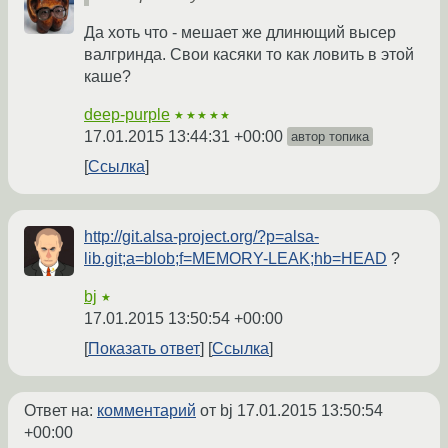
Да хоть что - мешает же длинющий высер
валгринда. Свои касяки то как ловить в этой
каше?
deep-purple
★★★★★
17.01.2015 13:44:31 +00:00
автор топика
Ссылка
http://git.alsa-project.org/?p=alsa-
lib.git;a=blob;f=MEMORY-LEAK;hb=HEAD
?
bj
★
17.01.2015 13:50:54 +00:00
Показать ответ
Ссылка
Ответ на:
комментарий
от bj
17.01.2015 13:50:54
+00:00