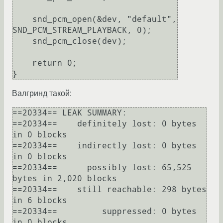
    snd_pcm_open(&dev, "default", 
SND_PCM_STREAM_PLAYBACK, 0);

    snd_pcm_close(dev);

    return 0;

}
Валгринд такой:
==20334== LEAK SUMMARY:

==20334==    definitely lost: 0 bytes 
in 0 blocks

==20334==    indirectly lost: 0 bytes 
in 0 blocks

==20334==      possibly lost: 65,525 
bytes in 2,020 blocks

==20334==    still reachable: 298 bytes 
in 6 blocks

==20334==         suppressed: 0 bytes 
in 0 blocks
