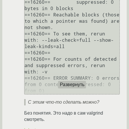
==16260==         suppressed: 0 
bytes in 0 blocks

==16260== Reachable blocks (those 
to which a pointer was found) are 
not shown.

==16260== To see them, rerun 
with: --leak-check=full --show-
leak-kinds=all

==16260== 

==16260== For counts of detected 
and suppressed errors, rerun 
with: -v

==16260== ERROR SUMMARY: 0 errors 
from 0 contexts (suppressed: 0 
Развернуть
С этим что-то сделать можно?
Без понятия. Это надо в сам valgrind
смотреть.