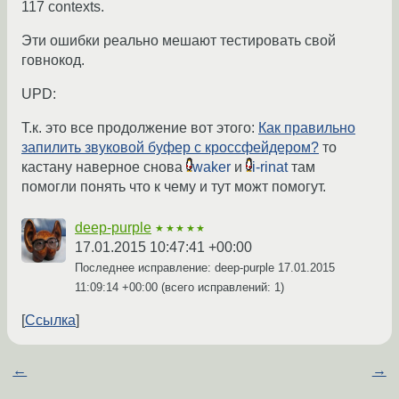
117 contexts.
Эти ошибки реально мешают тестировать свой
говнокод.
UPD:
Т.к. это все продолжение вот этого:
Как правильно
запилить звуковой буфер с кроссфейдером?
то
кастану наверное снова
waker
и
i-rinat
там
помогли понять что к чему и тут можт помогут.
deep-purple
★★★★★
17.01.2015 10:47:41 +00:00
Последнее исправление: deep-purple
17.01.2015
11:09:14 +00:00
(всего исправлений: 1)
Ссылка
←
→