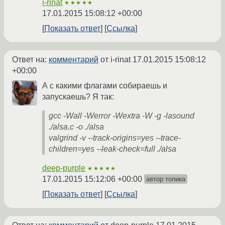
i-rinat
★★★★★
17.01.2015 15:08:12 +00:00
Показать ответ
Ссылка
Ответ на:
комментарий
от i-rinat
17.01.2015 15:08:12
+00:00
А с какими флагами собираешь и
запускаешь? Я так:
gcc -Wall -Werror -Wextra -W -g -lasound
./alsa.c -o ./alsa
valgrind -v --track-origins=yes --trace-
children=yes --leak-check=full ./alsa
deep-purple
★★★★★
17.01.2015 15:12:06 +00:00
автор топика
Показать ответ
Ссылка