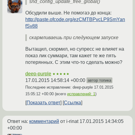
snd_config_update_free_global()
Обсудили выше. Не помогаэ до конца:
http://paste.ofcode.org/ezCMTBPvcLP9SmYan
fSv88
скармливаешь при следующем запуске
Вытащил, скормил, но супресс не влияет на
показ лик суммари, там кажет те же пять
потерянных. С этим что-то сделать можно?
deep-purple
★★★★★
17.01.2015 14:58:14 +00:00
автор топика
Последнее исправление: deep-purple
17.01.2015
15:05:12 +00:00
(всего
исправлений: 1
)
Показать ответ
Ссылка
Ответ на:
комментарий
от i-rinat
17.01.2015 14:34:05
+00:00