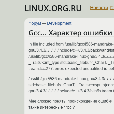
LINUX.ORG.RU
Новости
Г
Форум
—
Development
Gcc... Характер ошибки 
In file included from /usr/lib/gcc/i586-mandrake-l
gnu/3.4.3/../../../../include/c++/3.4.3/backwar d/
/usr/lib/gcc/i586-mandrake-linux-gnu/3.4.3/../../.
_Traits>::int_type std::basic_filebuf<_CharT, _Trai
tream.tcc:277: error: expected unqualified-id bef
/usr/lib/gcc/i586-mandrake-linux-gnu/3.4.3/../../..
std::basic_filebuf<_CharT, _Traits>::xsputn(cons
gnu/3.4.3/../../../../include/c++/3.4.3/bits/fs trea
Мне сложно понять, происхождение ошибки
такие интересные *.tcc ?