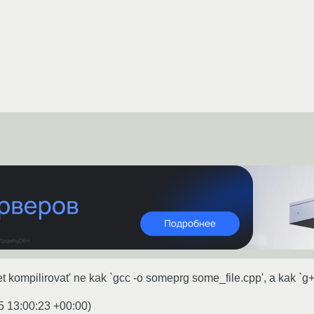
et kompilirovat' ne kak `gcc -o someprg some_file.cpp', a kak `g
5 13:00:23 +00:00
)