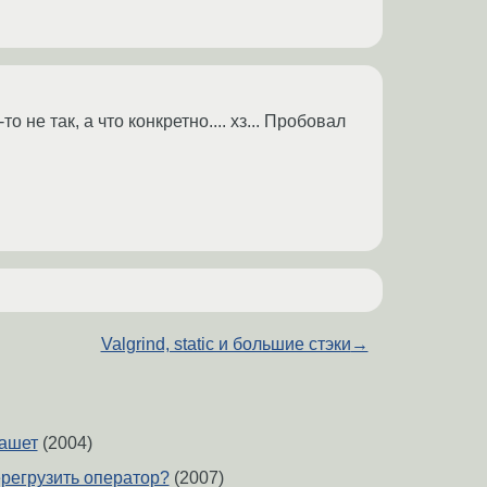
 не так, а что конкретно.... хз... Пробовал
Valgrind, static и большие стэки
→
пашет
(2004)
ерегрузить оператор?
(2007)