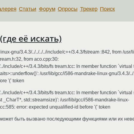
алерея
Статьи
Форум
Опросы
Трекер
Поиск
(где её искать)
inux-gnu/3.4.3/../../../../include/c++/3.4.3/fstream :842, from /us
fstream.h:32, from aco.cpp:30:
./../include/c++/3.4.3/bits/fs tream.tcc: In member function `virt
ts>::underflow()': /usr/lib/gcc/i586-mandrake-linux-gnu/3.4.3/../../
ore '(' token
/../include/c++/3.4.3/bits/fs tream.tcc: In member function `virtual
t _CharT*, std::streamsize)': /usr/lib/gcc/i586-mandrake-linux-
m.tcc:585: error: expected unqualified-id before '(' token
 может быть вызвано последующими функциями или их нев