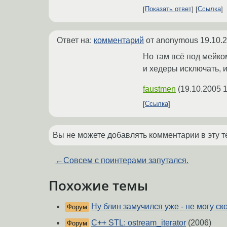
Показать ответ
Ссылка
Ответ на:
комментарий
от anonymous
19.10.
Но там всё под мейком.
и хедеры исключать, и
faustmen
(
19.10.2005 1
Ссылка
Вы не можете добавлять комментарии в эту т
←
Совсем с поинтерами запутался.
Похожие темы
Ну блин замучился уже - не могу с
Форум
C++ STL: ostream_iterator
(2006)
Форум