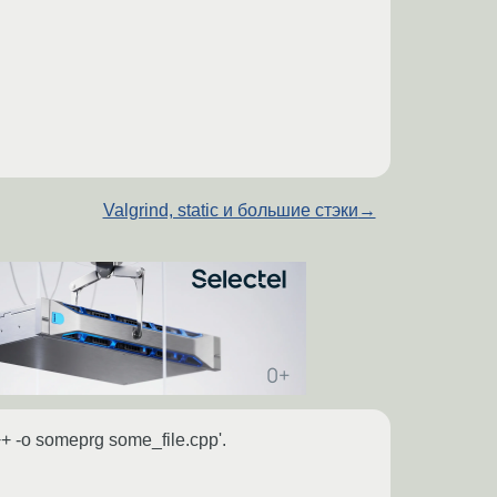
Valgrind, static и большие стэки
→
++ -o someprg some_file.cpp'.