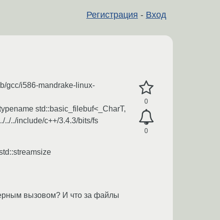
Регистрация
-
Вход
r/lib/gcc/i586-mandrake-linux-
0
ual typename std::basic_filebuf<_CharT,
../../include/c++/3.4.3/bits/fs
0
 std::streamsize
ерным вызовом? И что за файлы