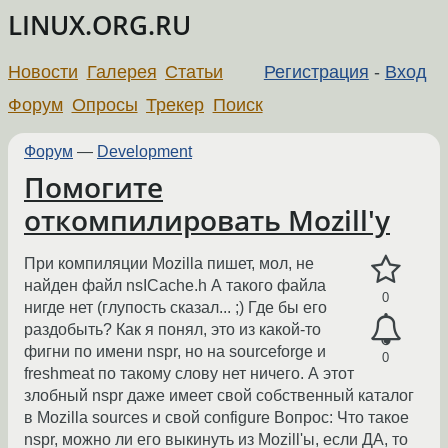
LINUX.ORG.RU
Новости
Галерея
Статьи
Регистрация
-
Вход
Форум
Опросы
Трекер
Поиск
Форум
—
Development
Помогите
откомпилировать Mozill'y
При компиляции Mozilla пишет, мол, не
найден файл nsICache.h А такого файла
0
нигде нет (глупость сказал... ;) Где бы его
раздобыть? Как я понял, это из какой-то
фигни по имени nspr, но на sourceforge и
0
freshmeat по такому слову нет ничего. А этот
злобный nspr даже имеет свой собственный каталог
в Mozilla sources и свой configure Вопрос: Что такое
nspr, можно ли его выкинуть из Mozill'ы, если ДА, то