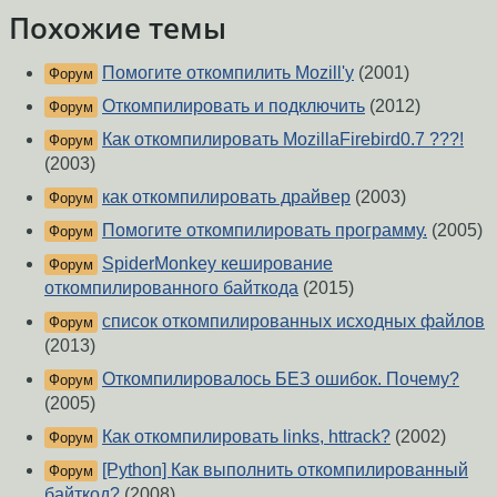
Похожие темы
Помогите откомпилить Mozill'у
(2001)
Форум
Откомпилировать и подключить
(2012)
Форум
Как откомпилировать MozillaFirebird0.7 ???!
Форум
(2003)
как откомпилировать драйвер
(2003)
Форум
Помогите откомпилировать программу.
(2005)
Форум
SpiderMonkey кеширование
Форум
откомпилированного байткода
(2015)
список откомпилированных исходных файлов
Форум
(2013)
Откомпилировалось БЕЗ ошибок. Почему?
Форум
(2005)
Как откомпилировать links, httrack?
(2002)
Форум
[Python] Как выполнить откомпилированный
Форум
байткод?
(2008)