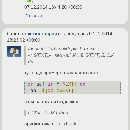
islily
07.12.2014 13:44:20 +00:00
Ссылка
Ответ на:
комментарий
от anonymous
07.12.2014
13:23:02 +00:00
for aa in `find -maxdepth 1 -name
«*.${EXT}» | sed «s,^.\/\(.*\)\.${EXT}\$,\1,»`;
do
тут надо примерно так записывать:
for
 aa1 
in
 *.
$EXT
; 
do
  aa=
"
${aa1%$EXT}
"
а вы написали быдлокод.
if [ $aa -le d3 ]; then
арифметика есть в bash: