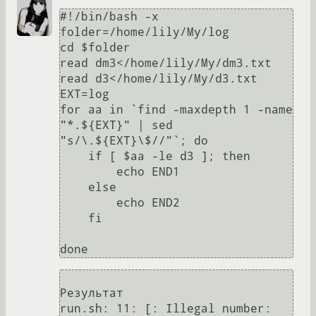
#!/bin/bash -x

folder=/home/lily/My/log

cd $folder

read dm3</home/lily/My/dm3.txt

read d3</home/lily/My/d3.txt

EXT=log

for aa in `find -maxdepth 1 -name 
"*.${EXT}" | sed 
"s/\.${EXT}\$//"`; do

    if [ $aa -le d3 ]; then

        echo END1

    else

        echo END2

    fi

done
Результат

run.sh: 11: [: Illegal number: 