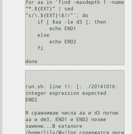
for aa in `find -maxdepth 1 -name 
"*.${EXT}" | sed 
"s/\.${EXT}\$//"`; do

    if [ $aa -le d3 ]; then

        echo END1

    else

        echo END2

    fi

done
run.sh: line 11: [: ./20141016: 
integer expression expected

END2

Я сравниваю числа аа и d3 потом 
аа и dm3, ЕND1 и ЕND2 позже 
заменю...В каталоге 
/home/lily/My/log содержатся логи 