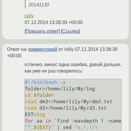
20141130
islily
07.12.2014 13:38:30 +00:00
Показать ответ
Ссылка
Ответ на:
комментарий
от islily
07.12.2014 13:38:30
+00:00
отлично, минус одна ошибка, давай дальше,
как уже не раз говорилось:
#!/bin/bash -x
cd
$folder
read
read
 d3</home/lily/My/d3.txt

EXT=
log
for
 aa 
in
 `find -maxdepth 1 -name 
"*.
${EXT}
"
 | sed 
"s,^.\/\