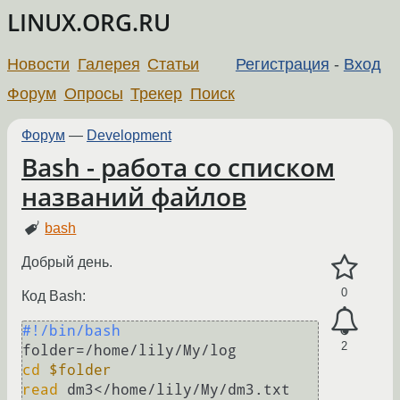
LINUX.ORG.RU
Новости
Галерея
Статьи
Регистрация
-
Вход
Форум
Опросы
Трекер
Поиск
Форум
—
Development
Bash - работа со списком
названий файлов
bash
Добрый день.
0
Код Bash:
#!/bin/bash
2
cd
$folder
read