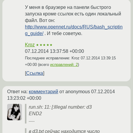
У меня в браузере на панели быстрого
запуска кроме ссылок есть один локальный
файл. Вот он:
http://www.opennet.ru/docs/RUS/bash_scriptin
g_guide/
. И тебе советую.
Kroz
★★★★★
07.12.2014 13:37:58 +00:00
Последнее исправление: Kroz
07.12.2014 13:39:15
+00:00
(всего
исправлений: 2
)
Ссылка
Ответ на:
комментарий
от anonymous
07.12.2014
13:23:02 +00:00
run.sh: 11: [:Illegal number: d3
END2
.....
в d3.txt сейчас находится число