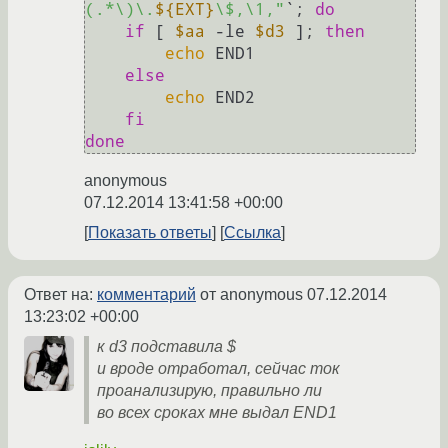
(.*\)\.
${EXT}
\$,\1,"
`; 
do
if
 [ 
$aa
 -le 
$d3
 ]; 
then
echo
 END1

else
echo
 END2

fi
done
anonymous
07.12.2014 13:41:58 +00:00
Показать ответы
Ссылка
Ответ на:
комментарий
от anonymous
07.12.2014
13:23:02 +00:00
к d3 подставила $
и вроде отработал, сейчас ток
проанализирую, правильно ли
во всех сроках мне выдал END1