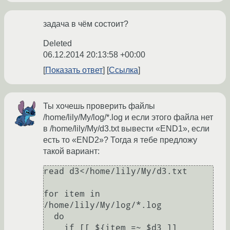
задача в чём состоит?
Deleted
06.12.2014 20:13:58 +00:00
Показать ответ
Ссылка
Ты хочешь проверить файлы
/home/lily/My/log/*.log и если этого файла нет
в /home/lily/My/d3.txt вывести «END1», если
есть то «END2»? Тогда я тебе предложу
такой вариант:
read d3</home/lily/My/d3.txt

for item in 
/home/lily/My/log/*.log

  do

    if [[ ${item =~ $d3 ]]
