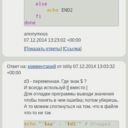
else
echo
 END2

fi
done
anonymous
07.12.2014 13:23:02 +00:00
Показать ответы
Ссылка
Ответ на:
комментарий
от islily
07.12.2014 13:03:32
+00:00
d3 - переменная. Где знак $ ?
И всегда используй [[ вместо [
Для отладки программы выводи значения
чтобы понять в чем ошибка; потом уберешь.
А то можем споткнуться на том, что в файле
что-то не так
echo
"'
$aa
' - '
$d3
'"
# Отладка