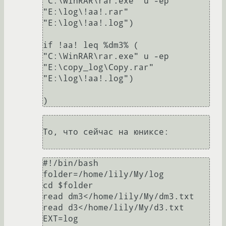
"C:\WinRAR\rar.exe" u -ep 
"E:\log\!aa!.rar" 
"E:\log\!aa!.log")

if !aa! leq %dm3% (

"C:\WinRAR\rar.exe" u -ep 
"E:\copy_log\Copy.rar" 
"E:\log\!aa!.log")

)
То, что сейчас на юниксе:

#!/bin/bash

folder=/home/lily/My/log

cd $folder

read dm3</home/lily/My/dm3.txt

read d3</home/lily/My/d3.txt

EXT=log
