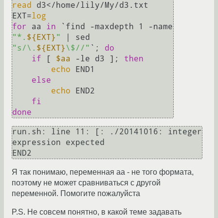
read
 d3</home/lily/My/d3.txt

EXT=
log
for
 aa 
in
 `find -maxdepth 1 -name 
"*.
${EXT}
"
 | sed 
"s/\.
${EXT}
\$//"
`; 
do
if
 [ 
$aa
 -le d3 ]; 
then
echo
 END1

else
echo
 END2

fi
done
run.sh: line 11: [: ./20141016: integer 
expression expected

Я так понимаю, переменная аа - не того формата,
поэтому не может сравниваться с другой
переменной. Помогите пожалуйста
P.S. Не совсем понятно, в какой теме задавать