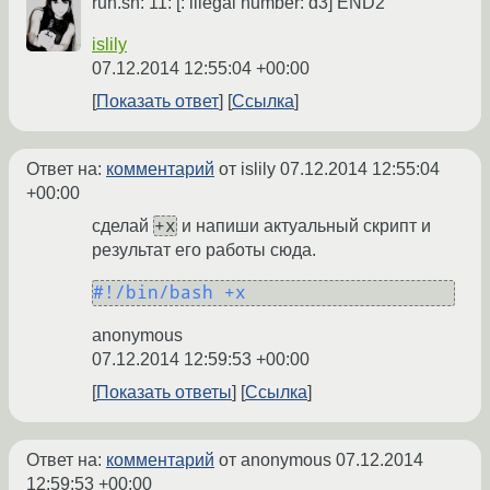
run.sh: 11: [: illegal number: d3] END2
islily
07.12.2014 12:55:04 +00:00
Показать ответ
Ссылка
Ответ на:
комментарий
от islily
07.12.2014 12:55:04
+00:00
+x
сделай
и напиши актуальный скрипт и
результат его работы сюда.
#!/bin/bash +x
anonymous
07.12.2014 12:59:53 +00:00
Показать ответы
Ссылка
Ответ на:
комментарий
от anonymous
07.12.2014
12:59:53 +00:00