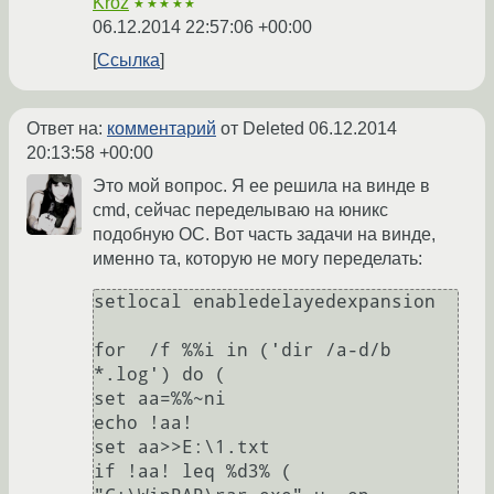
Kroz
★★★★★
06.12.2014 22:57:06 +00:00
Ссылка
Ответ на:
комментарий
от Deleted
06.12.2014
20:13:58 +00:00
Это мой вопрос. Я ее решила на винде в
cmd, сейчас переделываю на юникс
подобную ОС. Вот часть задачи на винде,
именно та, которую не могу переделать:
setlocal enabledelayedexpansion

for  /f %%i in ('dir /a-d/b 
*.log') do (

set aa=%%~ni

echo !aa!

set aa>>E:\1.txt

if !aa! leq %d3% (
