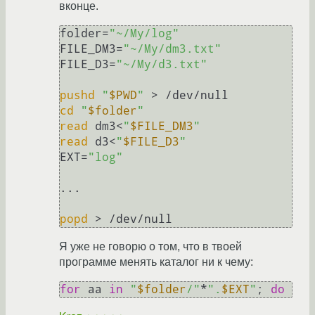
вконце.
folder=
"~/My/log"
FILE_DM3=
"~/My/dm3.txt"
FILE_D3=
"~/My/d3.txt"
pushd
"
$PWD
"
cd
"
$folder
"
read
 dm3<
"
$FILE_DM3
"
read
 d3<
"
$FILE_D3
"
EXT=
"log"
...

popd
Я уже не говорю о том, что в твоей
программе менять каталог ни к чему:
for
 aa 
in
"
$folder
/"
*
".
$EXT
"
; 
do