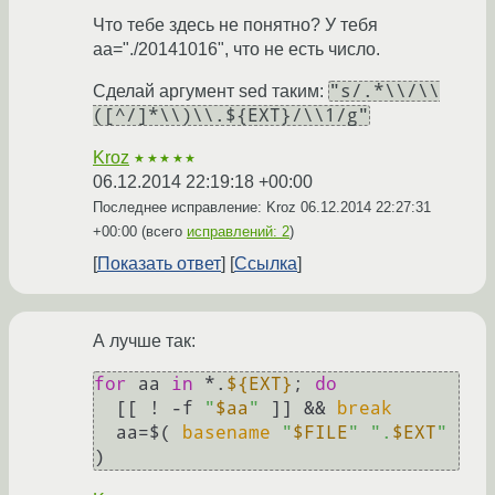
Что тебе здесь не понятно? У тебя
aa="./20141016", что не есть число.
"s/.*\\/\\
Сделай аргумент sed таким:
([^/]*\\)\\.${EXT}/\\1/g"
Kroz
★★★★★
06.12.2014 22:19:18 +00:00
Последнее исправление: Kroz
06.12.2014 22:27:31
+00:00
(всего
исправлений: 2
)
Показать ответ
Ссылка
А лучше так:
for
 aa 
in
 *.
${EXT}
; 
do
  [[ ! -f 
"
$aa
"
 ]] && 
break
  aa=$( 
basename
"
$FILE
"
".
$EXT
"