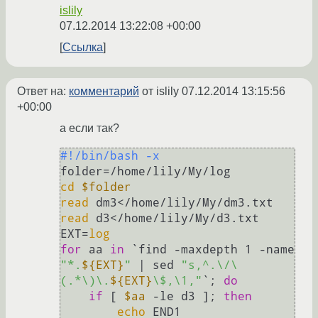
islily
07.12.2014 13:22:08 +00:00
Ссылка
Ответ на:
комментарий
от islily
07.12.2014 13:15:56
+00:00
а если так?
#!/bin/bash -x
cd
$folder
read
read
 d3</home/lily/My/d3.txt

EXT=
log
for
 aa 
in
 `find -maxdepth 1 -name 
"*.
${EXT}
"
 | sed 
"s,^.\/\
(.*\)\.
${EXT}
\$,\1,"
`; 
do
if
 [ 
$aa
 -le d3 ]; 
then
echo
 END1
