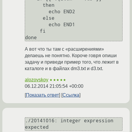
      then

        echo END2

      else

        echo END1

     fi

А вот что ты там с «расширениями»
делаешь не понятно. Короче говря опиши
задачу и приведи пример того, что лежит в
каталоге и в файлах dm3.txt и d3.txt.
alozovskoy
★★★★★
06.12.2014 21:05:54 +00:00
Показать ответ
Ссылка
./20141016: integer expression 
expected