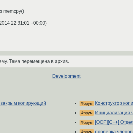
з memcpy()
2014 22:31:01 +00:00
)
ему. Тема перемещена в архив.
Development
е закрым копирующий
Конструктор коп
Форум
Инициализация ч
Форум
[OOP][C++] Отде
Форум
проверка членов
Форум