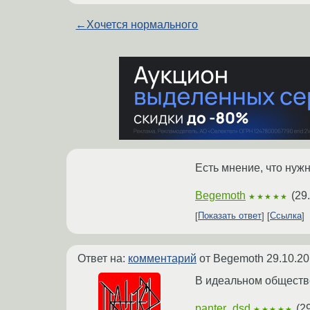
←
Хочется нормального
Есть мнение, что нужн
Begemoth
(
29
★★★★★
Показать ответ
Ссылка
Ответ на:
комментарий
от Begemoth
29.10.20
В идеальном обществе
panter_dsd
(
2
★★★★★