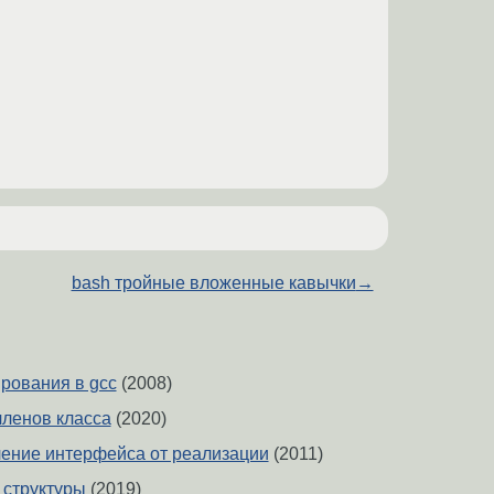
bash тройные вложенные кавычки
→
ирования в gcc
(2008)
ленов класса
(2020)
ление интерфейса от реализации
(2011)
 структуры
(2019)