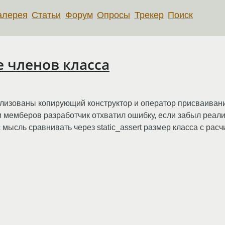
алерея
Статьи
Форум
Опросы
Трекер
Поиск
 членов класса
реализованы копирующий конструктор и оператор присваиван
 мемберов разработчик отхватил ошибку, если забыл реали
мысль сравнивать через static_assert размер класса с рас