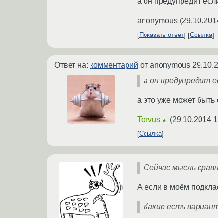
а он предупредит есл
anonymous
(
29.10.201
Показать ответ
Ссылка
Ответ на:
комментарий
от anonymous
29.10.
а он предупредит е
а это уже может быть
Torvus
(
29.10.2014 1
★
Ссылка
Сейчас мысль сравн
А если в моём подкла
Какие есть вариан