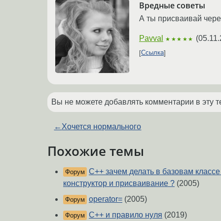
Вредные советы
А ты присваивай чере
Pavval
(
05.11.
★★★★★
Ссылка
Вы не можете добавлять комментарии в эту т
←
Хочется нормального
Похожие темы
C++ зачем делать в базовам класс
Форум
конструктор и присваивание ?
(2005)
operator=
(2005)
Форум
С++ и правило нуля
(2019)
Форум