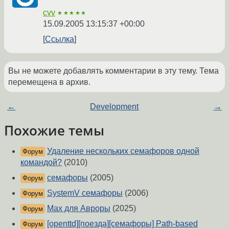
cvv
★★★★★
15.09.2005 13:15:37 +00:00
Ссылка
Вы не можете добавлять комментарии в эту тему. Тема
перемещена в архив.
←
Development
→
Похожие темы
Удаление нескольких семафоров одной
Форум
командой?
(2010)
семафоры
(2005)
Форум
SystemV семафоры
(2006)
Форум
Мах для Авроры
(2025)
Форум
[openttd][поезда][семафоры] Path-based
Форум