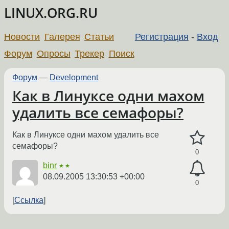
LINUX.ORG.RU
Новости
Галерея
Статьи
Регистрация
-
Вход
Форум
Опросы
Трекер
Поиск
Форум
—
Development
Как в Линуксе одни махом
удалить все семафоры?
Как в Линуксе одни махом удалить все
семафоры?
0
binr
★★
08.09.2005 13:30:53 +00:00
0
Ссылка
←
→