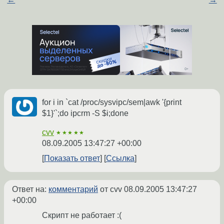
for i in `cat /proc/sysvipc/sem|awk '{print
$1}'`;do ipcrm -S $i;done
cvv
★★★★★
08.09.2005 13:47:27 +00:00
Показать ответ
Ссылка
Ответ на:
комментарий
от cvv
08.09.2005 13:47:27
+00:00
Скрипт не работает :(