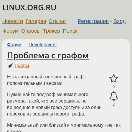
LINUX.ORG.RU
Новости
Галерея
Статьи
Регистрация
-
Вход
Форум
Опросы
Трекер
Поиск
Форум
—
Development
Проблема с графом
графы
Есть связанный взвешенный граф с
положительными весами.
0
Нужно найти подграф минимального
размера такой, что все вершины, не
2
вошедшие в новый граф доступны за один
переход из вершины нового графа.
Минимальный или близкий к минимальному - не так
важно.