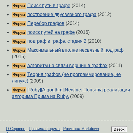
Поиск пути в графе
(2014)
Форум
построение двусвязного графа
(2012)
Форум
Перебор графов
(2014)
Форум
поиск путей на графе
(2016)
Форум
подграф в графе, стадия 2
(2010)
Форум
Максимальный вполне несвязный подграф
Форум
(2015)
алгоритм на связи вершин в графах
(2011)
Форум
Теория графов (не программирование, не
Форум
линукс)
(2009)
[Ruby][Algorithm][Newbie] Попытка реализации
Форум
алгорима Прима на Ruby.
(2009)
О Сервере
-
Правила форума
-
Разметка Markdown
Вверх