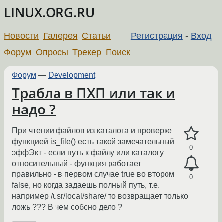
LINUX.ORG.RU
Новости
Галерея
Статьи
Регистрация
-
Вход
Форум
Опросы
Трекер
Поиск
Форум
—
Development
Трабла в ПХП или так и
надо ?
При чтении файлов из каталога и проверке
функцией is_file() есть такой замечательный
0
эффЭкт - если путь к файлу или каталогу
относительный - функция работает
правильно - в первом случае true во втором
0
false, но когда задаешь полный путь, т.е.
например /usr/local/share/ то возвращает только
ложь ??? В чем собсно дело ?