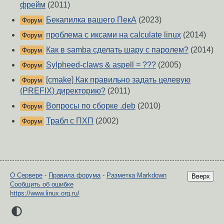
фрейм
(2011)
Бекапилка вашего ПекА
(2023)
Форум
проблема с иксами на calculate linux
(2014)
Форум
Как в samba сделать шару с паролем?
(2014)
Форум
Sylpheed-claws & aspell = ???
(2005)
Форум
[cmake] Как правильно задать целевую
Форум
(PREFIX) директорию?
(2011)
Вопросы по сборке .deb
(2010)
Форум
Трабл с ПХП
(2002)
Форум
О Сервере
-
Правила форума
-
Разметка Markdown
Вверх
Сообщить об ошибке
https://www.linux.org.ru/