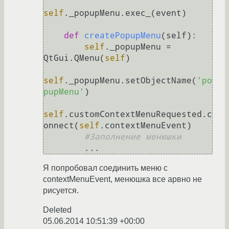
self
._popupMenu.exec_(event)

def
createPopupMenu
(
self
):

self
._popupMenu = 
QtGui.QMenu(
self
)

self
._popupMenu.setObjectName(
'po
pupMenu'
)

self
.customContextMenuRequested.c
onnect(
self
.contextMenuEvent)

#Заполнение менюшки
Я попробовал соединить меню с
contextMenuEvent, менюшка все арвно не
рисуется.
Deleted
05.06.2014 10:51:39 +00:00