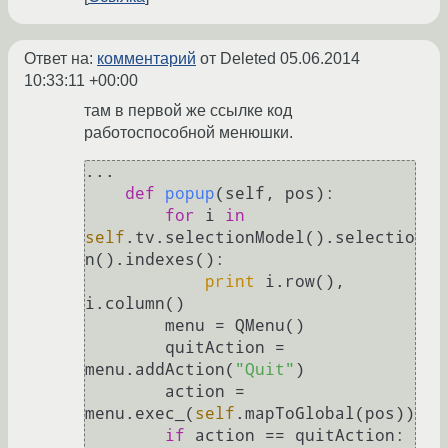
Ответ на:
комментарий
от Deleted
05.06.2014
10:33:11 +00:00
там в первой же ссылке код
работоспособной менюшки.
...

def
popup
(
self, pos
):

for
 i 
in
self
.tv.selectionModel().selectio
n().indexes():

print
 i.row(), 
i.column()

        menu = QMenu()

        quitAction = 
menu.addAction(
"Quit"
)

        action = 
menu.exec_(
self
.mapToGlobal(pos))

if
 action == quitAction:
