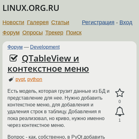
LINUX.ORG.RU
Новости
Галерея
Статьи
Регистрация
-
Вход
Форум
Опросы
Трекер
Поиск
Форум
—
Development
QTableView и
контекстное меню
pyqt
,
python
Есть модель, которая грузит данные из БД и
представление для нее. Нужно добавить
0
контекстное меню, для добавления и
удаления строк в таблицу. Добавления я
пока реализовал, но криво, нужно именно
1
через контекстное меню.
Вопрос - как, собственно, в PyQt добавить