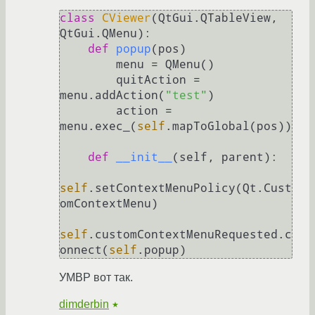
class
CViewer
(QtGui.QTableView, 
QtGui.QMenu):

def
popup
(
pos
)

        menu = QMenu()

        quitAction = 
menu.addAction(
"test"
)

        action = 
menu.exec_(
self
.mapToGlobal(pos))

def
__init__
(
self, parent
):

self
.setContextMenuPolicy(Qt.Cust
omContextMenu)

self
.customContextMenuRequested.c
onnect(
self
УМВР вот так.
dimderbin
★