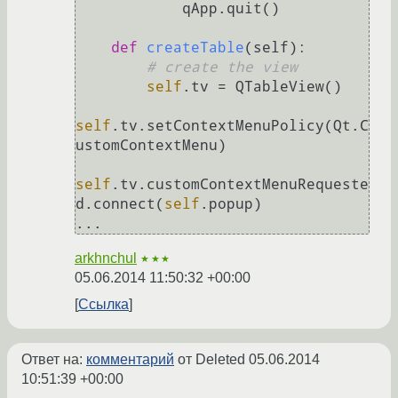
            qApp.quit()

def
createTable
(
self
):

# create the view
self
.tv = QTableView()

self
.tv.setContextMenuPolicy(Qt.C
ustomContextMenu)

self
.tv.customContextMenuRequeste
d.connect(
self
.popup)

...
arkhnchul
★★★
05.06.2014 11:50:32 +00:00
Ссылка
Ответ на:
комментарий
от Deleted
05.06.2014
10:51:39 +00:00