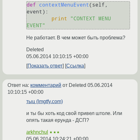
def
contextMenuEvent
(
self, 
event
):

print
"CONTEXT MENU 
EVENT"
Не работает. В чем может быть проблема?
Deleted
05.06.2014 10:10:15 +00:00
Показать ответ
Ссылка
Ответ на:
комментарий
от Deleted
05.06.2014
10:10:15 +00:00
тыц (lmgtfy.com)
и ты бы хоть код свой привел штоле. Или
опять такая ерунда - ДСП?
arkhnchul
★★★
05.06.2014 10:24:21 +00:00