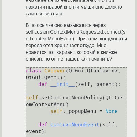
вызывается из него, написано, что при
нажатии правой кнопки мыши оно должно
само вызваться.
В по ссылке оно вызывается через
self.customContextMenuRequested.connect(s
elf.contextMenuEvent). При этом, координаты
передаются хрен знает откуда. Мне
нравится тот вариант, который в книжке
описан, но он не пашет, как починить?
class
CViewer
(QtGui.QTableView, 
QtGui.QMenu):

def
__init__
(
self, parent
):

self
.setContextMenuPolicy(Qt.Cust
omContextMenu)

self
._popupMenu = 
None
def
contextMenuEvent
(
self, 
event
):
