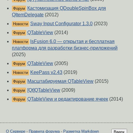
Кастомизация QDoubleSpinBox для
Форум
QItemDelegate
(2012)
Sway Input Configurator 1.3.0
(2023)
Новости
QTableView
(2014)
Форум
lsFusion 6.0 — открытая и бесплатная
Новости
платформа для разработки бизнес-приложений
(2025)
QTableView
(2005)
Форум
KeePass v2.43
(2019)
Новости
Масштабируемая QTableView
(2015)
Форум
[Qt]QTableView
(2009)
Форум
QTableView и редактирование ячеек
(2014)
Форум
О Сервере
-
Правила форума
-
Разметка Markdown
Вверх