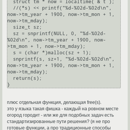
  struct tm * now = localtime( & t );

  //(*s) << printf("%d-%02d-%02d\n", 
now->tm_year + 1900, now->tm_mon + 1, 
now->tm_mday);

  size_t sz;

  sz = snprintf(NULL, 0, "%d-%02d-
%02d\n", now->tm_year + 1900, now-
>tm_mon + 1, now->tm_mday);

  s = (char *)malloc(sz + 1);

  snprintf(s, sz+1, "%d-%02d-%02d\n", 
now->tm_year + 1900, now->tm_mon + 1, 
now->tm_mday);

  return(s);

}
плюс отдельная функция, делающая free(s).
это у языка такая фишка - каждый на ровном месте
огород городит - или же для подобных задач есть
стандартизированные пути решения? (я не про
готовые функции, а про традиционные способы