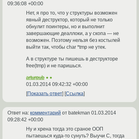
09:36:08 +00:00
Нет, я про то, что у структуры возможен
явный деструктор, который не только
обнулит поинтеры, но и выполнит
завершающие деаллоки, а у скопа — не
возможен. Поэтому нельзя без костылей
выйти так, чтобы char *tmp не утек.
А в структуре ты пишешь в деструкторе
free(tmp) и не паришься.
arturpub
★★
01.03.2014 09:42:32 +00:00
Показать ответ
Ссылка
Ответ на:
комментарий
от batekman
01.03.2014
09:28:42 +00:00
Ну и хрена тогда это сраное ООП
пытаешься куда-то сунуть? Выучи С, тогда