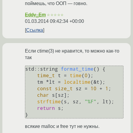
поймешь, что ООП — говно.
Eddy_Em
☆☆☆☆☆
01.03.2014 09:42:34 +00:00
Ссылка
Если ctime(3) не нравится, то можно как-то
так
std::string 
format_time
()
{

time_t
 t = 
time
(
0
);

    tm *lt = 
localtime
(&t);

const
size_t
 sz = 
10
 + 
1
;

char
 s[sz];

strftime
(s, sz, 
"%F"
, lt);

return
 s;

всякие malloc и free тут не нужны.