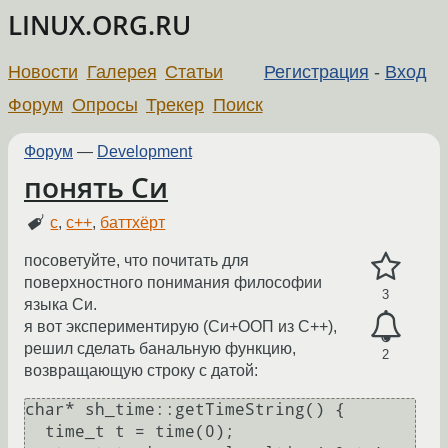
LINUX.ORG.RU
Новости
Галерея
Статьи
Регистрация
-
Вход
Форум
Опросы
Трекер
Поиск
Форум
—
Development
понять Си
c
,
c++
,
баттхёрт
посоветуйте, что почитать для
поверхностного понимания философии
3
языка Си.
я вот экспериментирую (Си+ООП из C++),
решил сделать банальную функцию,
2
возвращающую строку с датой:
char* sh_time::getTimeString() {

  time_t t = time(0);
