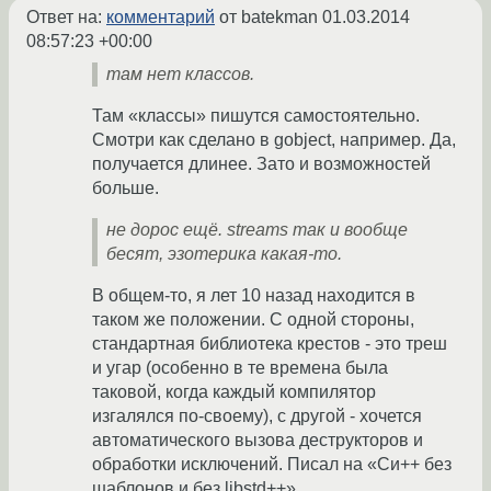
Ответ на:
комментарий
от batekman
01.03.2014
08:57:23 +00:00
там нет классов.
Там «классы» пишутся самостоятельно.
Смотри как сделано в gobject, например. Да,
получается длинее. Зато и возможностей
больше.
не дорос ещё. streams так и вообще
бесят, эзотерика какая-то.
В общем-то, я лет 10 назад находится в
таком же положении. С одной стороны,
стандартная библиотека крестов - это треш
и угар (особенно в те времена была
таковой, когда каждый компилятор
изгалялся по-своему), с другой - хочется
автоматического вызова деструкторов и
обработки исключений. Писал на «Си++ без
шаблонов и без libstd++».