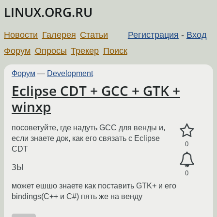
LINUX.ORG.RU
Новости
Галерея
Статьи
Регистрация
-
Вход
Форум
Опросы
Трекер
Поиск
Форум
—
Development
Eclipse CDT + GCC + GTK +
winxp
посоветуйте, где надуть GCC для венды и,
если знаете док, как его связать с Eclipse
0
CDT
ЗЫ
0
может ешшо знаете как поставить GTK+ и его
bindings(С++ и C#) пять же на венду