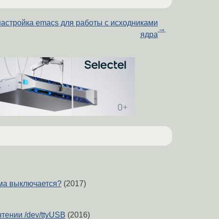
настройка emacs для работы с исходниками
→
ядра
ма выключается?
(2017)
тении /dev/ttyUSB
(2016)