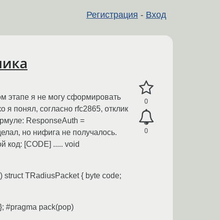
Регистрация
-
Вход
лика
ом этапе я не могу сформировать
0
о я понял, согласно rfc2865, отклик
ормуле: ResponseAuth =
0
делал, но нифига не получалось.
код: [CODE] ..... void
) struct TRadiusPacket { byte code;
 }; #pragma pack(pop)