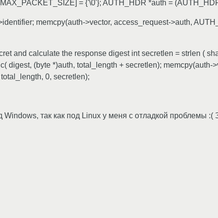
[MAX_PACKET_SIZE] = {'\0'}; AUTH_HDR *auth = (AUTH_HDR 
->identifier; memcpy(auth->vector, access_request->auth, A
cret and calculate the response digest int secretlen = strlen ( 
( digest, (byte *)auth, total_length + secretlen); memcpy(auth->v
l_length, 0, secretlen);
од Windows, так как под Linux у меня с отладкой проблемы :(