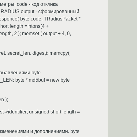
метры: code - код отклика
ла RADIUS output - сформированный
sponce( byte code, TRadiusPacket *
hort length = htons(4 +
gth, 2 ); memset ( output + 4, 0,
ret, secret_len, digest); memcpy(
 добавлениями byte
_LEN; byte * md5buf = new byte
n );
>identifier; unsigned short length =
ми изменениями и дополнениями. byte