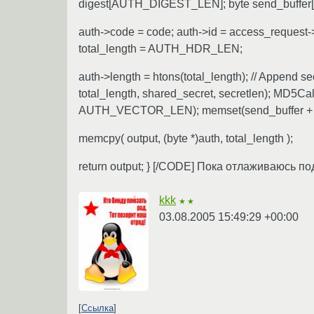
digest[AUTH_DIGEST_LEN]; byte send_buffer
auth->code = code; auth->id = access_request
total_length = AUTH_HDR_LEN;
auth->length = htons(total_length); // Append se
total_length, shared_secret, secretlen); MD5Calc
AUTH_VECTOR_LEN); memset(send_buffer + tota
memcpy( output, (byte *)auth, total_length );
return output; } [/CODE] Пока отлаживаюсь п
kkk
★★
03.08.2005 15:49:29 +00:00
Ссылка