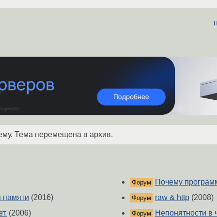
ему. Тема перемещена в архив.
Почему програм
Форум
 памяти
(2016)
raw & http
(2008)
Форум
т.
(2006)
Непонятности в ч
Форум