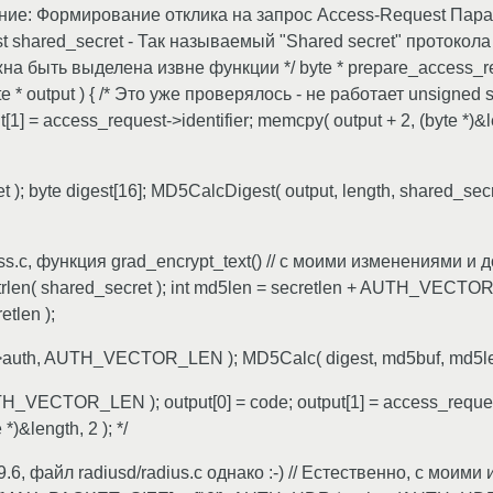
чение: Формирование отклика на запрос Access-Request Пара
st shared_secret - Так называемый "Shared secret" протоко
на быть выделена извне функции */ byte * prepare_access_re
e * output ) { /* Это уже проверялось - не работает unsigned s
= access_request->identifier; memcpy( output + 2, (byte *)&len
t ); byte digest[16]; MD5CalcDigest( output, length, shared_sec
ass.c, функция grad_encrypt_text() // с моими изменениями и
rlen( shared_secret ); int md5len = secretlen + AUTH_VECTOR
tlen );
->auth, AUTH_VECTOR_LEN ); MD5Calc( digest, md5buf, md5le
TH_VECTOR_LEN ); output[0] = code; output[1] = access_request-
&length, 2 ); */
.6, файл radiusd/radius.c однако :-) // Естественно, с мои