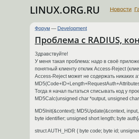
LINUX.ORG.RU
Новости
Г
Форум
—
Development
Проблема с RADIUS, ко
Здравствуйте!
У меня такая проблема: надо в своё прилож
понятный клиенту отклик Access-Reject (клиен
Access-Reject может не содержать никаких а
MD5(Code+ID+Length+RequestAuth+Attributes+
Тогда я начал пытаться списывать код у прое
MD5Calc(unsigned char *output, unsigned char 
MD5Init(&context); MD5Update(&context, input, i
byte identifier; unsigned short length; byte a
struct AUTH_HDR { byte code; byte id; unsign