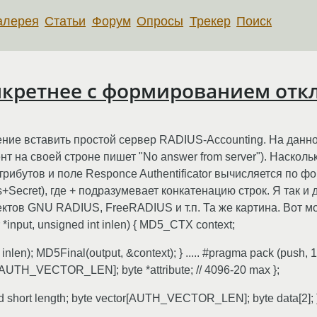
алерея
Статьи
Форум
Опросы
Трекер
Поиск
нкретнее с формированием отк
ение вставить простой сервер RADIUS-Accounting. На данн
т на своей строне пишет "No answer from server"). Наскольк
трибутов и поле Responce Authentificator вычисляется по ф
Secret), где + подразумевает конкатенацию строк. Я так и 
ктов GNU RADIUS, FreeRADIUS и т.п. Та же картина. Вот мой 
*input, unsigned int inlen) { MD5_CTX context;
nlen); MD5Final(output, &context); } ..... #pragma pack (push, 1
uth[AUTH_VECTOR_LEN]; byte *attribute; // 4096-20 max };
ed short length; byte vector[AUTH_VECTOR_LEN]; byte data[2];