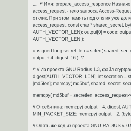
..... /* Имя: prepare_access_responce Назна
access_request - тело запроса Access-Reque
отклик. При этом память под отклик уже долж
access_request, const char * shared_secret, byt
AUTH_VECTOR_LEN); output[0] = code; output[1] 
AUTH_VECTOR_LEN );
unsigned long secret_len = strlen( shared_secre
output + 4, digest, 16 ); */
/* // Из проекта GNU Radius 1.3, файл cryptp
digest[AUTH_VECTOR_LEN]; int secretlen = st
[md5len]; memcpy( md5buf, shared_secret, secre
memcpy( md5buf + secretlen, access_request
// Отсебятина: memcpy( output + 4, digest, AU
MIN_PACKET_SIZE; memcpy( output + 2, (byte *)
// Опять-же код из проекта GNU-RADIUS v. 0.9