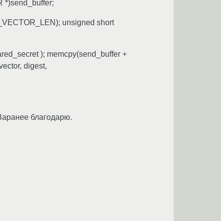
*)send_buffer;
UTH_VECTOR_LEN); unsigned short
shared_secret ); memcpy(send_buffer +
ector, digest,
 Заранее благодарю.