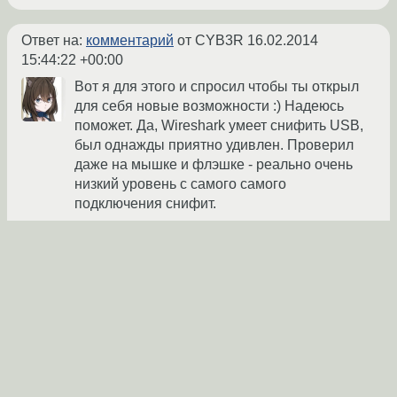
Ответ на:
комментарий
от CYB3R
16.02.2014
15:44:22 +00:00
Вот я для этого и спросил чтобы ты открыл
для себя новые возможности :) Надеюсь
поможет. Да, Wireshark умеет снифить USB,
был однажды приятно удивлен. Проверил
даже на мышке и флэшке - реально очень
низкий уровень с самого самого
подключения снифит.
I-Love-Microsoft
★★★★★
16.02.2014 15:51:53 +00:00
Ссылка
Вы не можете добавлять комментарии в эту тему. Тема
перемещена в архив.