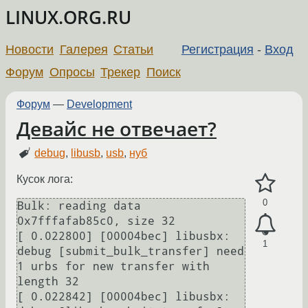
LINUX.ORG.RU
Новости
Галерея
Статьи
Регистрация
-
Вход
Форум
Опросы
Трекер
Поиск
Форум
—
Development
Девайс не отвечает?
debug
,
libusb
,
usb
,
нуб
Кусок лога:
0
Bulk: reading data 
0x7fffafab85c0, size 32

[ 0.022800] [00004bec] libusbx: 
1
debug [submit_bulk_transfer] need 
1 urbs for new transfer with 
length 32

[ 0.022842] [00004bec] libusbx: 