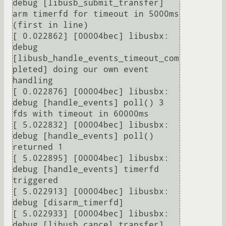
debug [libusb_submit_transfer] 
arm timerfd for timeout in 5000ms 
(first in line)

[ 0.022862] [00004bec] libusbx: 
debug 
[libusb_handle_events_timeout_com
pleted] doing our own event 
handling

[ 0.022876] [00004bec] libusbx: 
debug [handle_events] poll() 3 
fds with timeout in 60000ms

[ 5.022832] [00004bec] libusbx: 
debug [handle_events] poll() 
returned 1

[ 5.022895] [00004bec] libusbx: 
debug [handle_events] timerfd 
triggered

[ 5.022913] [00004bec] libusbx: 
debug [disarm_timerfd] 

[ 5.022933] [00004bec] libusbx: 
debug [libusb_cancel_transfer] 
