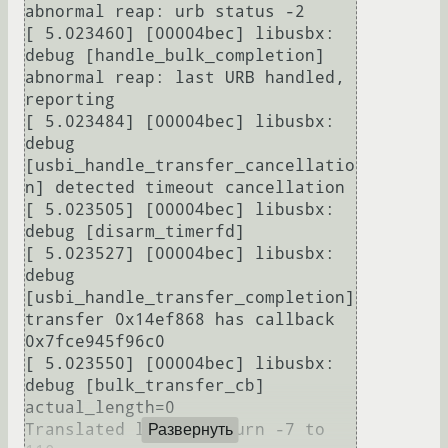
abnormal reap: urb status -2

[ 5.023460] [00004bec] libusbx: 
debug [handle_bulk_completion] 
abnormal reap: last URB handled, 
reporting

[ 5.023484] [00004bec] libusbx: 
debug 
[usbi_handle_transfer_cancellatio
n] detected timeout cancellation

[ 5.023505] [00004bec] libusbx: 
debug [disarm_timerfd] 

[ 5.023527] [00004bec] libusbx: 
debug 
[usbi_handle_transfer_completion] 
transfer 0x14ef868 has callback 
0x7fce945f96c0

[ 5.023550] [00004bec] libusbx: 
debug [bulk_transfer_cb] 
actual_length=0

Translated libusb return -7 to 
Развернуть