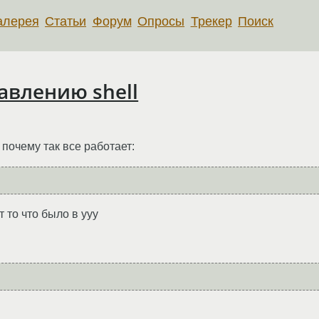
алерея
Статьи
Форум
Опросы
Трекер
Поиск
авлению shell
почему так все работает:
т то что было в yyy