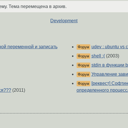
ему. Тема перемещена в архив.
Development
ной переменной и записать
udev : ubuntu vs 
Форум
shell :(
(2003)
Форум
stdin в функции 
Форум
Управление зав
Форум
[реквест] Софти
Форум
ся???
(2011)
определенного процесс