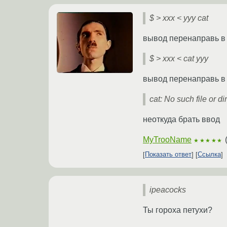
$ > xxx < yyy cat
вывод перенаправь в x
$ > xxx < cat yyy
вывод перенаправь в x
cat: No such file or di
неоткуда брать ввод
MyTrooName
★★★★★
Показать ответ
Ссылка
ipeacocks
Ты гороха петухи?