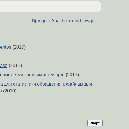
Django + Apache + mod_wsgi
→
centos
(2017)
bash
(2013)
исимостями зависимостей npm
(2017)
на для статистики обращения к файлам для
а
(2010)
Вверх