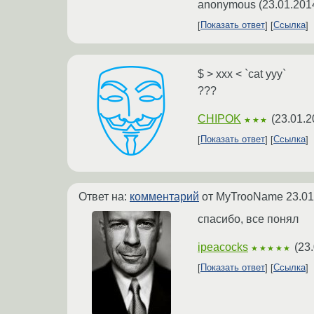
anonymous
(
23.01.201
Показать ответ
Ссылка
$ > xxx < `cat yyy`
???
CHIPOK
(
23.01.2
★★★
Показать ответ
Ссылка
Ответ на:
комментарий
от MyTrooName
23.01
спасибо, все понял
ipeacocks
(
23.
★★★★★
Показать ответ
Ссылка