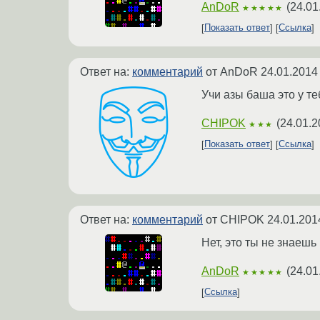
AnDoR
(
24.01
★★★★★
Показать ответ
Ссылка
Ответ на:
комментарий
от AnDoR
24.01.2014
Учи азы баша это у те
CHIPOK
(
24.01.2
★★★
Показать ответ
Ссылка
Ответ на:
комментарий
от CHIPOK
24.01.201
Нет, это ты не знаешь 
AnDoR
(
24.01
★★★★★
Ссылка