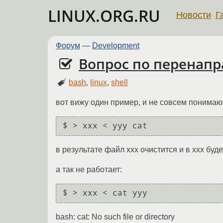
LINUX.ORG.RU
Новости
Г
Форум
—
Development
Вопрос по перенапр
bash
,
linux
,
shell
вот вижу один пример, и не совсем понимаю 
$ > xxx < yyy cat
в результате файл xxx очистится и в xxx буде
а так не работает:
$ > xxx < cat yyy
bash: cat: No such file or directory