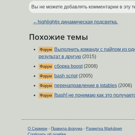
Вы не можете добавлять комментарии в эту т
←
highlightjs динамическая подсветка.
Похожие темы
Выполнить команду с пайпом из од
Форум
результат в другую
(2015)
сборка boost
(2008)
Форум
bash script
(2005)
Форум
перенаправление в iptables
(2006)
Форум
[bash] не понимаю как это получает
Форум
О Сервере
-
Правила форума
-
Разметка Markdown
Сообщить об ошибке