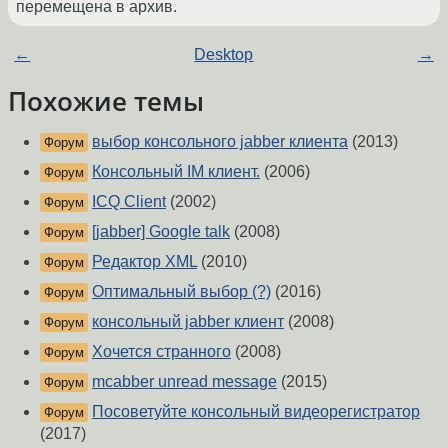
перемещена в архив.
←
Desktop
→
Похожие темы
выбор консольного jabber клиента
(2013)
Форум
Консольный IM клиент.
(2006)
Форум
ICQ Client
(2002)
Форум
[jabber] Google talk
(2008)
Форум
Редактор XML
(2010)
Форум
Оптимальный выбор (?)
(2016)
Форум
консольный jabber клиент
(2008)
Форум
Хочется странного
(2008)
Форум
mcabber unread message
(2015)
Форум
Посоветуйте консольный видеорегистратор
Форум
(2017)