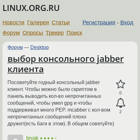
LINUX.ORG.RU
Новости
Галерея
Статьи
Регистрация
-
Вход
Форум
Опросы
Трекер
Поиск
Форум
—
Desktop
выбор консольного jabber
клиента
Посоветуйте годный консольный jabber
клиент. Чтобы можно было скриптом в
0
панель выводить кол-во непрочитанных
сообщений, чтобы умел gpg и чтобы
поддерживал много PEP. mcabber с кол-вом
2
непрочитанных сообщений плохо
дружит(есть баги в этом). В общем советуйте)
bryak
★★★★☆