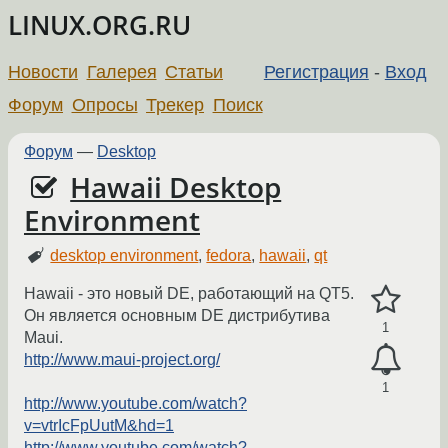
LINUX.ORG.RU
Новости
Галерея
Статьи
Регистрация
-
Вход
Форум
Опросы
Трекер
Поиск
Форум
—
Desktop
Hawaii Desktop
Environment
desktop environment
,
fedora
,
hawaii
,
qt
Hawaii - это новый DE, работающий на QT5.
Он является основным DE дистрибутива
1
Maui.
http://www.maui-project.org/
1
http://www.youtube.com/watch?
v=vtrIcFpUutM&hd=1
http://www.youtube.com/watch?