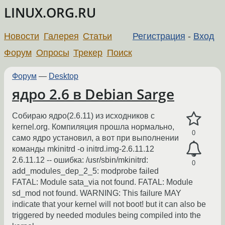
LINUX.ORG.RU
Новости
Галерея
Статьи
Регистрация
-
Вход
Форум
Опросы
Трекер
Поиск
Форум
—
Desktop
ядро 2.6 в Debian Sarge
Собираю ядро(2.6.11) из исходников с
kernel.org. Компиляция прошла нормально,
0
само ядро установил, а вот при выполнении
команды mkinitrd -o initrd.img-2.6.11.12
2.6.11.12 -- ошибка: /usr/sbin/mkinitrd:
0
add_modules_dep_2_5: modprobe failed
FATAL: Module sata_via not found. FATAL: Module
sd_mod not found. WARNING: This failure MAY
indicate that your kernel will not boot! but it can also be
triggered by needed modules being compiled into the