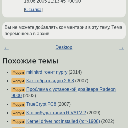
16.06.2005 21:13:45 +00:00
Ссылка
Вы не можете добавлять комментарии в эту тему. Тема
перемещена в архив.
←
Desktop
→
Похожие темы
mkinitrd гонит пургу
(2014)
Форум
Как собрать ядро 2.6.8
(2007)
Форум
Проблема с установкой драйвера Radeon
Форум
9000
(2003)
TrueCrypt FC8
(2007)
Форум
Кто нибудь ставил RIVATV ?
(2009)
Форум
Kernel driver not installed (rc=-1908)
(2022)
Форум