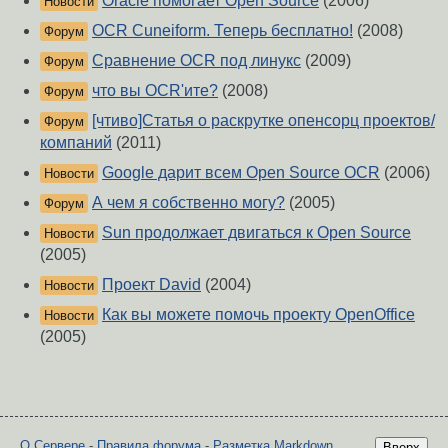
Oracle помогает Open Source
(2006)
Новости
OCR Cuneiform. Теперь бесплатно!
(2008)
Форум
Сравнение OCR под линукс
(2009)
Форум
что вы OCR'ите?
(2008)
Форум
[чтиво]Статья о раскрутке опенсорц проектов/
Форум
компаний
(2011)
Google дарит всем Open Source OCR
(2006)
Новости
А чем я собственно могу?
(2005)
Форум
Sun продолжает двигаться к Open Source
Новости
(2005)
Проект David
(2004)
Новости
Как вы можете помочь проекту OpenOffice
Новости
(2005)
О Сервере
-
Правила форума
-
Разметка Markdown
Вверх