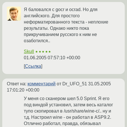
Я баловался с gocr и ocrad. Но для
английского. Для простого
неформатированного текста - неплохие
результаты. Однако никто пока
прикручиванием русского к ним не
озаботился..
Skull
★★★★★
01.06.2005 07:57:10 +00:00
Ссылка
Ответ на:
комментарий
от Dr_UFO_51
31.05.2005
17:01:20 +00:00
У меня со сканером шел 5.0 Sprint. Я его
под виндой установил, затем весь каталог
тупо скопировал в /usr/share/wine-c/.. ну и
т.д. Настроил wine - он работал в ASP9.2.
Отлично работал, правда, обязывал