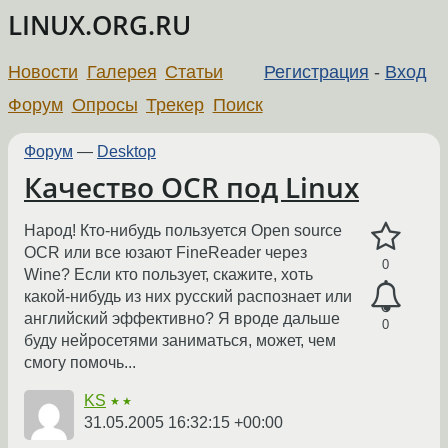
LINUX.ORG.RU
Новости
Галерея
Статьи
Регистрация
-
Вход
Форум
Опросы
Трекер
Поиск
Форум
—
Desktop
Качество OCR под Linux
Народ! Кто-нибудь пользуется Open source
OCR или все юзают FineReader через
0
Wine? Если кто пользует, скажите, хоть
какой-нибудь из них русский распознает или
английский эффективно? Я вроде дальше
0
буду нейросетями заниматься, может, чем
смогу помочь...
KS
★★
31.05.2005 16:32:15 +00:00