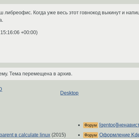
аш либреофис. Когда уже весь этот говнокод выкинут и напи
а.
 15:16:06 +00:00
)
ему. Тема перемещена в архив.
D
Desktop
[gentoo][ненавист
Форум
rent в calculate linux
(2015)
Оформление Kde 
Форум