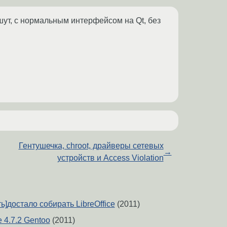
шут, с нормальным интерфейсом на Qt, без
Гентушечка, chroot, драйверы сетевых
→
устройств и Access Violation
ь]достало собирать LibreOffice
(2011)
4.7.2 Gentoo
(2011)