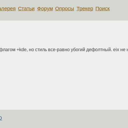
алерея
Статьи
Форум
Опросы
Трекер
Поиск
лагом +kde, но стиль все-равно убогий дефолтный. eix не на
D