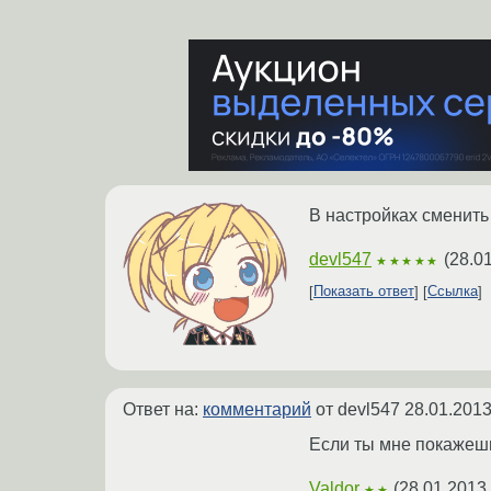
В настройках сменить
devl547
(
28.0
★★★★★
Показать ответ
Ссылка
Ответ на:
комментарий
от devl547
28.01.2013
Если ты мне покажешь,
Valdor
(
28.01.2013
★★