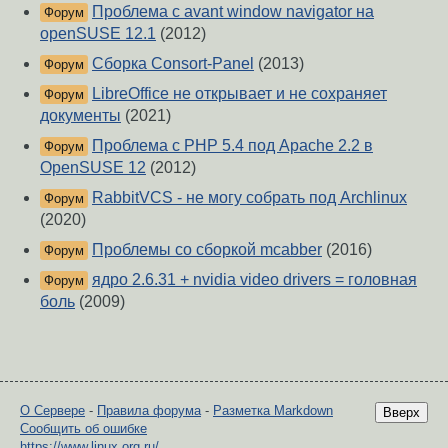
Проблема с avant window navigator на
Форум
openSUSE 12.1
(2012)
Сборка Consort-Panel
(2013)
Форум
LibreOffice не открывает и не сохраняет
Форум
документы
(2021)
Проблема с PHP 5.4 под Apache 2.2 в
Форум
OpenSUSE 12
(2012)
RabbitVCS - не могу собрать под Archlinux
Форум
(2020)
Проблемы со сборкой mcabber
(2016)
Форум
ядро 2.6.31 + nvidia video drivers = головная
Форум
боль
(2009)
О Сервере
-
Правила форума
-
Разметка Markdown
Вверх
Сообщить об ошибке
https://www.linux.org.ru/