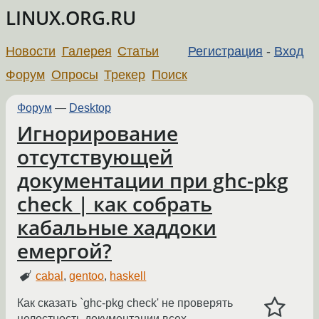
LINUX.ORG.RU
Новости
Галерея
Статьи
Регистрация
-
Вход
Форум
Опросы
Трекер
Поиск
Форум
—
Desktop
Игнорирование
отсутствующей
документации при ghc-pkg
check | как собрать
кабальные хаддоки
емергой?
cabal
,
gentoo
,
haskell
Как сказать `ghc-pkg check' не проверять
целостность документации всех