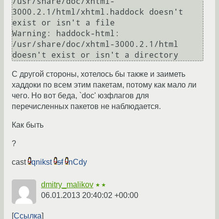
/usr/share/doc/xhtml-
3000.2.1/html/xhtml.haddock doesn't 
exist or isn't a file

Warning: haddock-html: 
/usr/share/doc/xhtml-3000.2.1/html 
С другой стороны, хотелось бы также и заиметь
хаддоки по всем этим пакетам, потому как мало ли
чего. Но вот беда, `doc' юзфлагов для
перечисленных пакетов не наблюдается.
Как быть
?
cast
qnikst
sf
nCdy
dmitry_malikov
★★
06.01.2013 20:40:02 +00:00
Ссылка