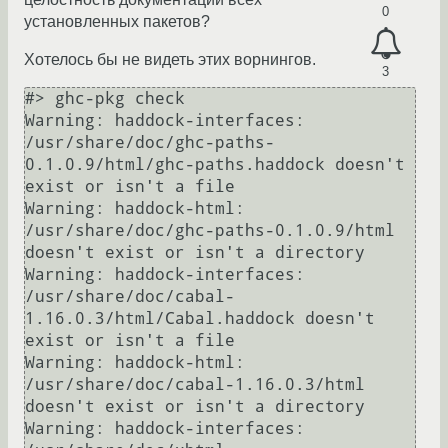
0
установленных пакетов?
Хотелось бы не видеть этих ворнингов.
3
#> ghc-pkg check

Warning: haddock-interfaces: 
/usr/share/doc/ghc-paths-
0.1.0.9/html/ghc-paths.haddock doesn't 
exist or isn't a file

Warning: haddock-html: 
/usr/share/doc/ghc-paths-0.1.0.9/html 
doesn't exist or isn't a directory

Warning: haddock-interfaces: 
/usr/share/doc/cabal-
1.16.0.3/html/Cabal.haddock doesn't 
exist or isn't a file

Warning: haddock-html: 
/usr/share/doc/cabal-1.16.0.3/html 
doesn't exist or isn't a directory

Warning: haddock-interfaces: 