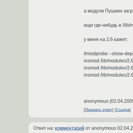
a модули Пушкин загру
ищи где-нибудь в /lib/
у меня на 2.6 кажет:
#modprobe --show-depe
insmod /lib/modules/2.
insmod /lib/modules/2.6
insmod /lib/modules/2.6
anonymous
(
02.04.200
Показать ответ
Ссылка
Ответ на:
комментарий
от anonymous
02.04.