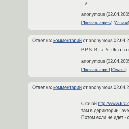
#
anonymous
(
02.04.200
Показать ответы
Ссылка
Ответ на:
комментарий
от anonymous
02.04.
P.P.S. В cat /etc/lirc
anonymous
(
02.04.200
Показать ответ
Ссылка
Ответ на:
комментарий
от anonymous
02.04.
Cкачай
http://www.lirc
там в дериктории "av
Потом если не идет - с