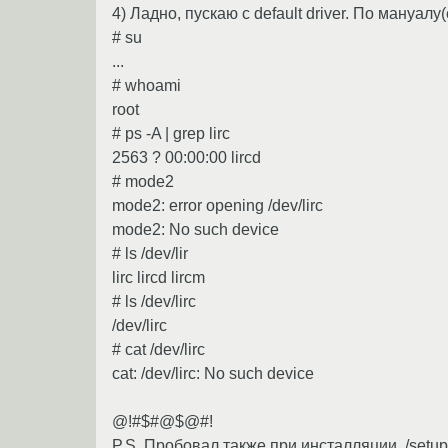
4) Ладно, пускаю с default driver. По мануалу
# su
...
# whoami
root
# ps -A | grep lirc
2563 ? 00:00:00 lircd
# mode2
mode2: error opening /dev/lirc
mode2: No such device
# ls /dev/lir
lirc lircd lircm
# ls /dev/lirc
/dev/lirc
# cat /dev/lirc
cat: /dev/lirc: No such device
@!#$#@$@#!
P.S. Пробовал также при инсталляции ./setup.sh,.