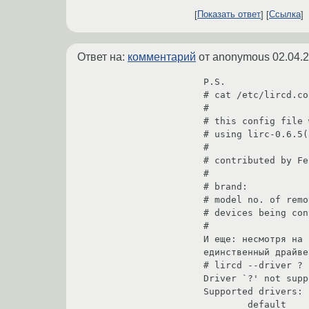
Показать ответ
Ссылка
Ответ на:
комментарий
от anonymous
02.04.
P.S.

# cat /etc/lircd.co
#

# this config file 
# using lirc-0.6.5(
#

# contributed by Fe
#

# brand:           
# model no. of remo
# devices being con
#

И еще: несмотря на 
единственный драйве
# lircd --driver ?

Driver `?' not supp
Supported drivers:

        default
