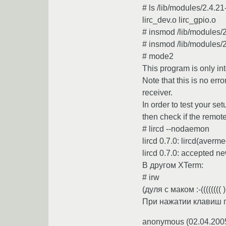
# ls /lib/modules/2.4.2
lirc_dev.o lirc_gpio.o
# insmod /lib/modules/
# insmod /lib/modules/
# mode2
This program is only in
Note that this is no err
receiver.
In order to test your se
then check if the remote
# lircd --nodaemon
lircd 0.7.0: lircd(averm
lircd 0.7.0: accepted ne
В другом XTerm:
# irw
(дуля с маком :-(((((((( )
При нажатии клавиш пу
anonymous
(
02.04.200