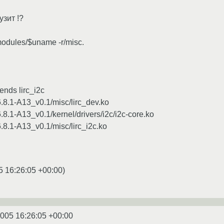
зит !?
modules/$uname -r/misc.
nds lirc_i2c
6.8.1-A13_v0.1/misc/lirc_dev.ko
.8.1-A13_v0.1/kernel/drivers/i2c/i2c-core.ko
.8.1-A13_v0.1/misc/lirc_i2c.ko
5 16:26:05 +00:00
)
2005 16:26:05 +00:00