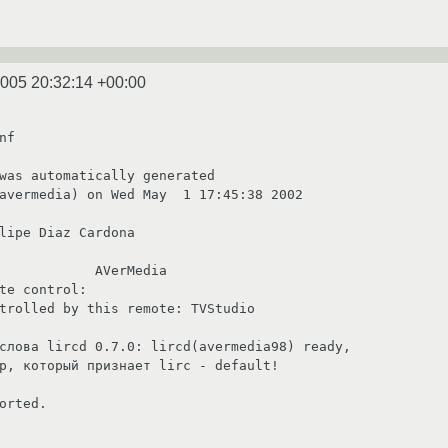
2005 20:32:14 +00:00
nf 

was automatically generated

avermedia) on Wed May  1 17:45:38 2002

lipe Diaz Cardona

            AVerMedia

te control: 

trolled by this remote: TVStudio

слова lircd 0.7.0: lircd(avermedia98) ready,

р, который признает lirc - default!

orted.
