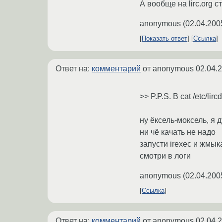
А вообще на lirc.org c
anonymous
(
02.04.200
Показать ответ
Ссылка
Ответ на:
комментарий
от anonymous
02.04.
>> P.P.S. В cat /etc/l
ну ёксель-моксель, я 
ни чё качать не надо
запусти irexec и жмык
смотри в логи
anonymous
(
02.04.200
Ссылка
Ответ на:
комментарий
от anonymous
02.04.