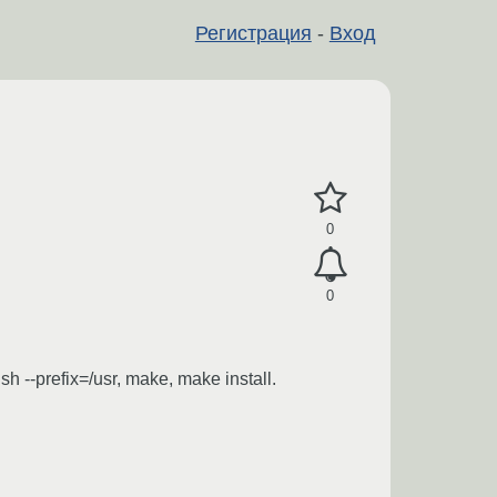
Регистрация
-
Вход
0
0
--prefix=/usr, make, make install.