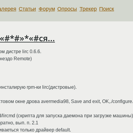
алерея
Статьи
Форум
Опросы
Трекер
Поиск
 «#*#»*«#ся...
 дистре lirc 0.6.6.
гнездо Remote)
еинсталирую rpm-ки lirc(дистровые).
овом окне дрова avermedia98, Save and exit, OK,./configure.sh 
lircd/lircmd (скрипта для запуска даемона при загрузке машины)
ратно, вып. п. 2.1
рживаеться только драйвер default.