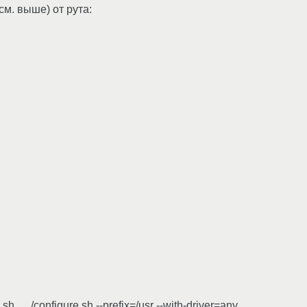
(см. выше) от рута:
..,./configure.sh --prefix=/usr --with-driver=any.