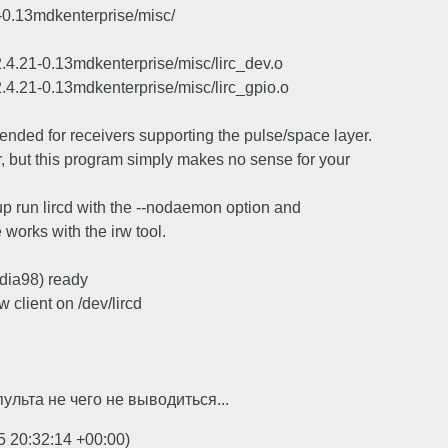
1-0.13mdkenterprise/misc/
2.4.21-0.13mdkenterprise/misc/lirc_dev.o
2.4.21-0.13mdkenterprise/misc/lirc_gpio.o
tended for receivers supporting the pulse/space layer.
or, but this program simply makes no sense for your
tup run lircd with the --nodaemon option and
 works with the irw tool.
edia98) ready
w client on /dev/lircd
льта не чего не выводиться...
5 20:32:14 +00:00
)