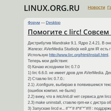
LINUX.ORG.RU
Новости
Г
Форум
—
Desktop
Помогите с lirc! Совсем
Дистрибутив Mandrake 9.1. Ядро 2.4.21. В оном
Железо: AVerMedia Studio(в ней для IR есть 
Использую
http://www.lirc.org/html/install.html
.
Теперь мои действия:
0) Качаю исходники lirc 0.7.0
1) lirc 6.6.0. не имеет дров для AVerMedia. Д
2) Ставлю lirc 0.7.0.:
2.1) ./configure, выбираю в появившемся текст
(ошибок компил. не было)
2.2) вижу, что в /etc/init.d/ нет сервиса для 
2.3) make uninstall, ставлю rpm-ки с дистра об
3) Запускаю lircd и... #"*"# #*#"*"#!!! : поддэ