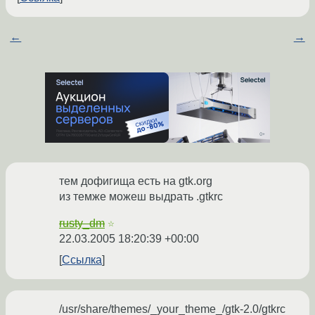
←
→
тем дофигища есть на gtk.org
из темже можеш выдрать .gtkrc
rusty_dm
☆
22.03.2005 18:20:39 +00:00
Ссылка
/usr/share/themes/_your_theme_/gtk-2.0/gtkrc