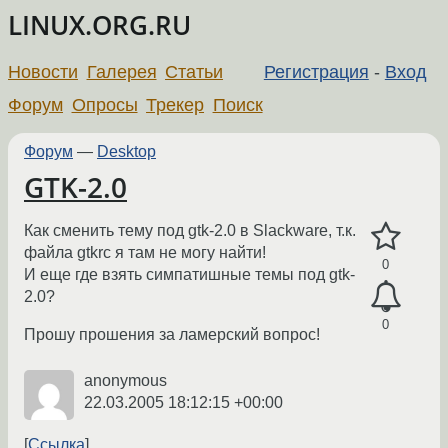
LINUX.ORG.RU
Новости
Галерея
Статьи
Регистрация
-
Вход
Форум
Опросы
Трекер
Поиск
Форум
—
Desktop
GTK-2.0
Как сменить тему под gtk-2.0 в Slackware, т.к.
файла gtkrc я там не могу найти!
0
И еще где взять симпатишные темы под gtk-
2.0?
0
Прошу прошения за ламерский вопрос!
anonymous
22.03.2005 18:12:15 +00:00
Ссылка