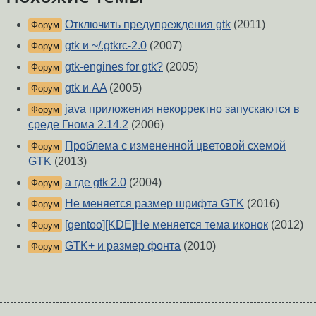
Отключить предупреждения gtk
(2011)
Форум
gtk и ~/.gtkrc-2.0
(2007)
Форум
gtk-engines for gtk?
(2005)
Форум
gtk и AA
(2005)
Форум
java приложения некорректно запускаются в
Форум
среде Гнома 2.14.2
(2006)
Проблема с измененной цветовой схемой
Форум
GTK
(2013)
а где gtk 2.0
(2004)
Форум
Не меняется размер шрифта GTK
(2016)
Форум
[gentoo][KDE]Не меняется тема иконок
(2012)
Форум
GTK+ и размер фонта
(2010)
Форум