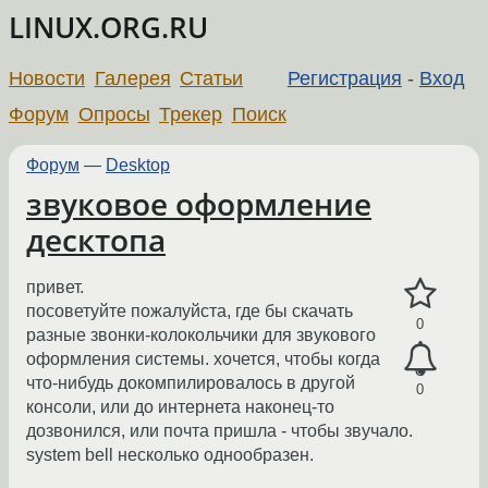
LINUX.ORG.RU
Новости
Галерея
Статьи
Регистрация
-
Вход
Форум
Опросы
Трекер
Поиск
Форум
—
Desktop
звуковое оформление
десктопа
привет.
посоветуйте пожалуйста, где бы скачать
0
разные звонки-колокольчики для звукового
оформления системы. хочется, чтобы когда
что-нибудь докомпилировалось в другой
0
консоли, или до интернета наконец-то
дозвонился, или почта пришла - чтобы звучало.
system bell несколько однообразен.