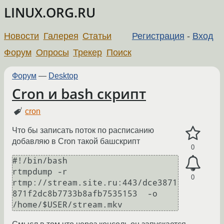
LINUX.ORG.RU
Новости
Галерея
Статьи
Регистрация
-
Вход
Форум
Опросы
Трекер
Поиск
Форум
—
Desktop
Cron и bash скрипт
cron
Что бы записать поток по расписанию
добавляю в Cron такой башскрипт
0
#!/bin/bash

rtmpdump -r 
0
rtmp://stream.site.ru:443/dce3871
871f2dc8b7733b8afb7535153  -o 