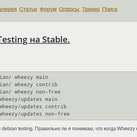
алерея
Статьи
Форум
Опросы
Трекер
Поиск
sting на Stable.
ian/ wheezy main

ian/ wheezy contrib 

ian/ wheezy non-free

wheezy/updates main

wheezy/updates contrib 

debian testing. Правильно ли я понимаю, что когда Wheezy 