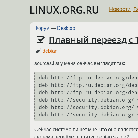
LINUX.ORG.RU
Новости
Г
Форум
—
Desktop
Плавный переезд с Te
debian
sources.list у меня сейчас выглядит так:
deb http://ftp.ru.debian.org/deb
deb http://ftp.ru.debian.org/deb
deb http://ftp.ru.debian.org/deb
deb http://security.debian.org/ 
deb http://security.debian.org/ 
Сейчас система пишет мне, что она является 
система перейдет в статус debian stable?