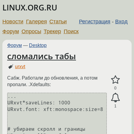
LINUX.ORG.RU
Новости
Галерея
Статьи
Регистрация
-
Вход
Форум
Опросы
Трекер
Поиск
Форум
—
Desktop
сломались табы
urxvt
Сабж. Работали до обновления, а потом
пропали. .Xdefaults:
0
...

URxvt*saveLines: 1000

1
URxvt.font: xft:monospace:size=8

# убираем скролл и границы
