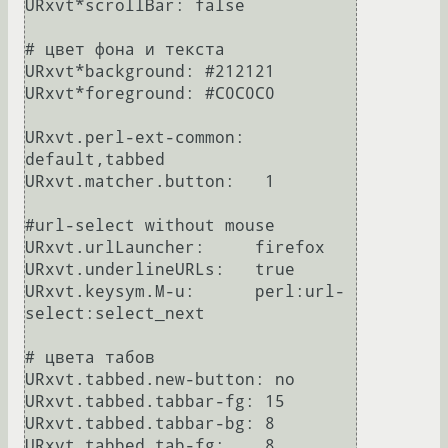
URxvt*scrollBar: false

# цвет фона и текста

URxvt*background: #212121

URxvt*foreground: #C0C0C0

URxvt.perl-ext-common:  
default,tabbed

URxvt.matcher.button:   1

#url-select without mouse

URxvt.urlLauncher:     firefox

URxvt.underlineURLs:   true

URxvt.keysym.M-u:      perl:url-
select:select_next

# цвета табов

URxvt.tabbed.new-button: no

URxvt.tabbed.tabbar-fg: 15

URxvt.tabbed.tabbar-bg: 8

URxvt.tabbed.tab-fg:    8
