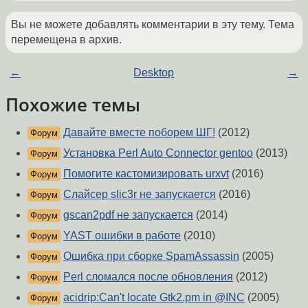
Вы не можете добавлять комментарии в эту тему. Тема
перемещена в архив.
←
Desktop
→
Похожие темы
Давайте вместе поборем ШГ!
(2012)
Форум
Установка Perl Auto Connector gentoo
(2013)
Форум
Помогите кастомизировать urxvt
(2016)
Форум
Слайсер slic3r не запускается
(2016)
Форум
gscan2pdf не запускается
(2014)
Форум
YAST ошибки в работе
(2010)
Форум
Ошибка при сборке SpamAssassin
(2005)
Форум
Perl сломался после обновления
(2012)
Форум
acidrip:Can't locate Gtk2.pm in @INC
(2005)
Форум