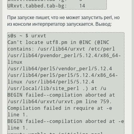
При запуске пишет, что не может запустить perl, но
из консоли интерпретатор запускается. Вывод:
s@s ~ $ urxvt

Can't locate utf8.pm in @INC (@INC 
contains: /usr/lib64/urxvt /etc/perl 
/usr/lib64/pvendor_perl/5.12.4/x86_64-
linux 
/usr/lib64/perl5/vendor_perl/5.12.4 
/usr/lib64/perl5/perl5/5.12.4/x86_64-
linux /usr/lib64/perl5/5.12.4 
/usr/local/lib/site_perl .) at /u

BEGIN failed--compilation aborted at 
/usr/lib64/urxvt/urxvt.pm line 759.

Compilation failed in require at -e 
line 1.

BEGIN failed--compilation aborted at -e 
line 1.
