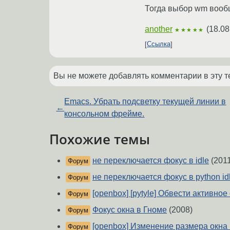
Тогда выбор wm вообще
another
(
18.08
★★★★★
Ссылка
Вы не можете добавлять комментарии в эту т
Emacs. Убрать подсветку текущей линии в
←
консольном фрейме.
Похожие темы
не переключается фокус в idle
(2011
Форум
не переключается фокус в python id
Форум
[openbox] [pytyle] Обвести активное
Форум
Фокус окна в Гноме
(2008)
Форум
[openbox] Изменение размера окна 
Форум