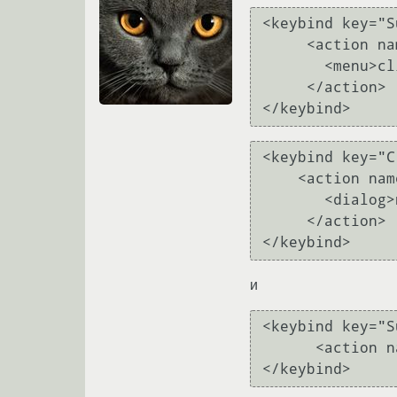
<keybind key="S
     <action name="ShowMenu">

       <menu>client-list-combined-menu</menu>

     </action>

<keybind key="C
    <action name="DesktopLeft">

       <dialog>no</dialog>

     </action>

и
<keybind key="S
      <action name="DesktopLast"/>
