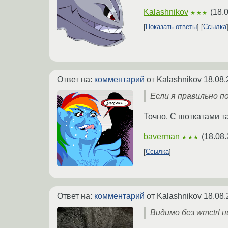
Kalashnikov
(
18.
★★★
Показать ответы
Ссылка
Ответ на:
комментарий
от Kalashnikov
18.08.
Если я правильно п
Точно. С шоткатами т
baverman
(
18.08.
★★★
Ссылка
Ответ на:
комментарий
от Kalashnikov
18.08.
Видимо без wmctrl н