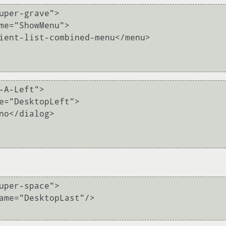
uper-grave">

-A-Left">

uper-space">
