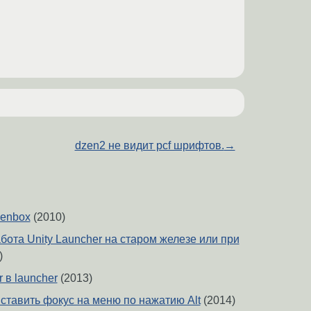
dzen2 не видит pcf шрифтов.
→
enbox
(2010)
ота Unity Launcher на старом железе или при
)
 в launcher
(2013)
 ставить фокус на меню по нажатию Alt
(2014)