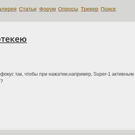
алерея
Статьи
Форум
Опросы
Трекер
Поиск
отекею
фокус так, чтобы при нажатии,например, Super-1 активным 
р?