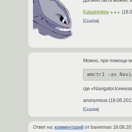
Должно быть можно, 
Kalashnikov
(
18.
★★★
Ссылка
Можно, при помощи wm
где «Navigator.Icewea
anonymous
(
18.08.201
Ссылка
Ответ на:
комментарий
от baverman
18.08.20