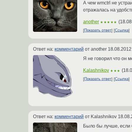
А чем wmctrl не устр
отражалась на удобстве
another
(
18.08
★★★★★
Показать ответ
Ссылка
Ответ на:
комментарий
от another
18.08.2012
Я не говорил что он м
Kalashnikov
(
18.
★★★
Показать ответ
Ссылка
Ответ на:
комментарий
от Kalashnikov
18.08.
Было бы лучше, если 