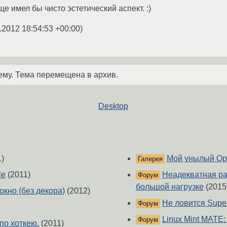
 имел бы чисто эстетический аспект. :)
.2012 18:54:53 +00:00
)
ему. Тема перемещена в архив.
Desktop
)
Мой унылый Op
Галерея
le
(2011)
Неадекватная раб
Форум
большой нагрузке
(2015
 окно (без декора)
(2012)
Не ловится Super
Форум
Linux Mint MATE:
Форум
по хоткею.
(2011)