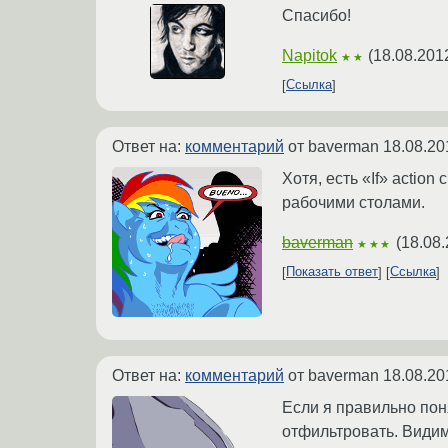
Спасибо!
Napitok
(
18.08.201
★★
Ссылка
Ответ на:
комментарий
от baverman
18.08.20
Хотя, есть «If» actio
рабочими столами.
baverman
(
18.08.
★★★
Показать ответ
Ссылка
Ответ на:
комментарий
от baverman
18.08.20
Если я правильно поня
отфильтровать. Видимо