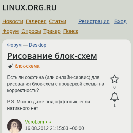
LINUX.ORG.RU
Новости
Галерея
Статьи
Регистрация
-
Вход
Форум
Опросы
Трекер
Поиск
Форум
—
Desktop
Рисование блок-схем
блок-схема
Есть ли софтина (или онлайн-сервис) для
рисования блок-схем с проверкой схемы на
0
корректность?
P.S. Можно даже под оффтопик, если
1
нативного нет
VeroLom
★★
16.08.2012 21:15:03 +00:00