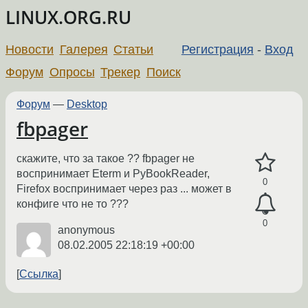
LINUX.ORG.RU
Новости
Галерея
Статьи
Регистрация
-
Вход
Форум
Опросы
Трекер
Поиск
Форум
—
Desktop
fbpager
скажите, что за такое ?? fbpager не
воспринимает Eterm и PyBookReader,
0
Firefox воспринимает через раз ... может в
конфиге что не то ???
0
anonymous
08.02.2005 22:18:19 +00:00
Ссылка