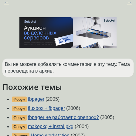
←
→
Вы не можете добавлять комментарии в эту тему. Тема
перемещена в архив.
Похожие темы
fbpager
(2005)
Форум
fluxbox + fbpager
(2006)
Форум
fbpager не работает с openbox?
(2005)
Форум
makepkg + installpkg
(2004)
Форум
Home workstation
(2007)
Галерея