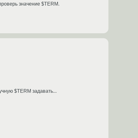
и проверь значение $TERM.
ручную $TERM задавать...