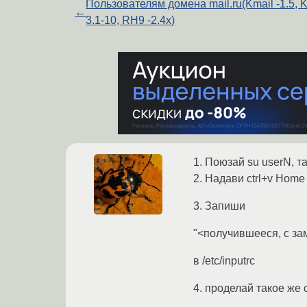
Пользователям домена mail.ru(Kmail -1.5,
←
3.1-10, RH9 -2.4x)
1. Поюзай su userN, 
2. Надави ctrl+v Home
3. Запиши
"<получившееся, с заме
в /etc/inputrc
4. проделай такое же 