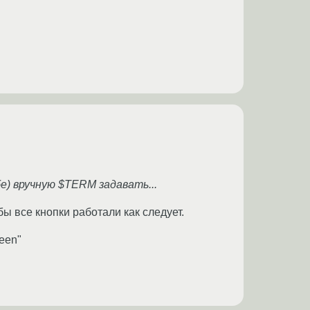
бе) вручную $TERM задавать...
бы все кнопки работали как следует.
reen"