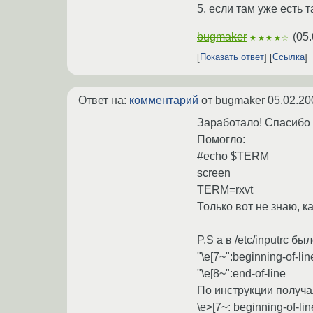
5. если там уже есть
bugmaker
(
05.
★★★★☆
Показать ответ
Ссылка
Ответ на:
комментарий
от bugmaker
05.02.20
Заработало! Спасибо
Помогло:
#echo $TERM
screen
TERM=rxvt
Только вот не знаю, к
P.S а в /etc/inputrc бы
"\e[7~":beginning-of-lin
"\e[8~":end-of-line
По инструкции получа
\e>[7~: beginning-of-lin