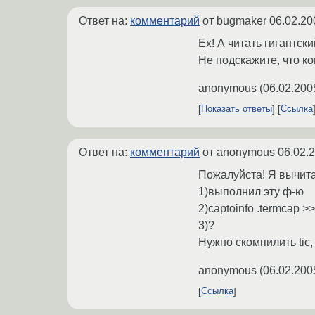
Ответ на:
комментарий
от bugmaker
06.02.20
Ех! А читать гигантск
Не подскажите, что кон
anonymous
(
06.02.200
Показать ответы
Ссылка
Ответ на:
комментарий
от anonymous
06.02.
Пожалуйста! Я вычита
1)выполнил эту ф-ю
2)captoinfo .termcap >>
3)?
Нужно скомпилить tic
anonymous
(
06.02.200
Ссылка