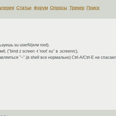
алерея
Статьи
Форум
Опросы
Трекер
Поиск
зуешь su userN(или root).
"bind z screen -t 'root' su" в .screenrc),
яеться "~".(в shell все нормально) Ctrl-A/Ctrl-E не спасают