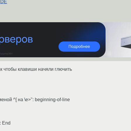
 KDE
так чтобы клавиши начяли глючить
ной ^[ на \e>": beginning-of-line
с End