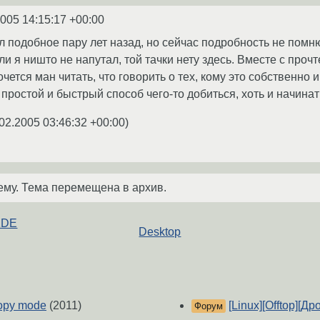
2005 14:15:17 +00:00
ал подобное пару лет назад, но сейчас подробность не помн
если я ништо не напутал, той тачки нету здесь. Вместе с проч
хочется ман читать, что говорить о тех, кому это собственно
простой и быстрый способ чего-то добиться, хоть и начинат
02.2005 03:46:32 +00:00
)
ему. Тема перемещена в архив.
 KDE
Desktop
copy mode
(2011)
[Linux][Offtop][Д
Форум