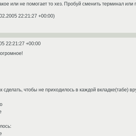
 такое или не помогает то хез. Пробуй сменить терминал ил
02.2005 22:21:27 +00:00
)
05 22:21:27 +00:00
 огромное!
ак сделать, чтобы не приходилось в каждой вкладке(табе) в
ло
e
лось:
e