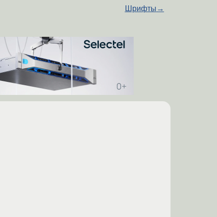
Шрифты
→