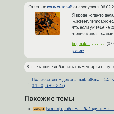
Ответ на:
комментарий
от anonymous
06.02.
Я вроде когда-то дел
~/.screen/.termcaprc 
что, если уж тебе не 
чтение манов - самый 
bugmaker
(
07.
★★★★☆
Ссылка
Вы не можете добавлять комментарии в эту т
Пользователям домена mail.ru(Kmail -1.5,
←
3.1-10, RH9 -2.4x)
Похожие темы
[screen] проблема с байндингом и 
Форум