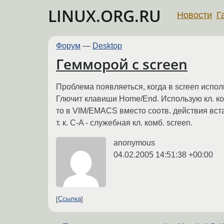
LINUX.ORG.RU
Новости
Г
Форум
—
Desktop
Гемморой с screen
Проблема появляеться, когда в screen исполь
Глючит клавиши Home/End. Использую кл. комб. (
то в VIM/EMACS вместо соотв. действия вставл
т. к. C-A - служебная кл. комб. screen.
anonymous
04.02.2005 14:51:38 +00:00
Ссылка