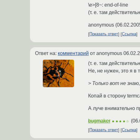
\e>[8~: end-of-line
(т. е. там действитель
anonymous
(
06.02.200
Показать ответ
Ссылка
Ответ на:
комментарий
от anonymous
06.02.
(т. е. там действитель
Не, не нужен, это я в
> Только вот не знаю
Копай в сторону termc
А луче внимательно пр
bugmaker
(
06.
★★★★☆
Показать ответ
Ссылка