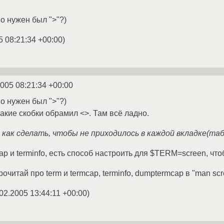
но нужен был ">"?)
5 08:21:34 +00:00
)
2005 08:21:34 +00:00
но нужен был ">"?)
 такие скобки обрамил <>. Там всё ладно.
, как сделать, чтобы не приходилось в каждой вкладке(та
ap и terminfo, есть способ настроить для $TERM=screen, что
очитай про term и termcap, terminfo, dumptermcap в "man sc
02.2005 13:44:11 +00:00
)