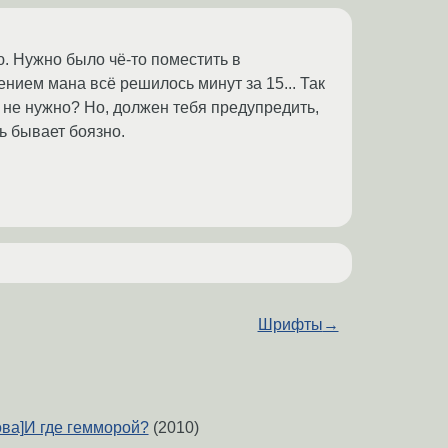
ю. Нужно было чё-то поместить в
тением мана всё решилось минут за 15... Так
 и не нужно? Но, должен тебя предупредить,
ь бывает боязно.
Шрифты
→
рова]И где гемморой?
(2010)