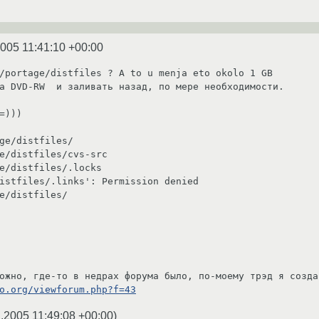
2005 11:41:10 +00:00
/portage/distfiles ? A to u menja eto okolo 1 GB

а DVD-RW  и заливать назад, по мере необходимости.

=)))

ge/distfiles/

e/distfiles/cvs-src

e/distfiles/.locks

istfiles/.links': Permission denied

e/distfiles/

o.org/viewforum.php?f=43
.2005 11:49:08 +00:00
)