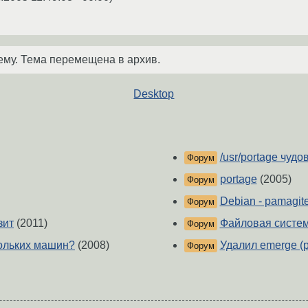
ему. Тема перемещена в архив.
Desktop
/usr/portage чуд
Форум
portage
(2005)
Форум
Debian - pamagite!!
Форум
зит
(2011)
Файловая система
Форум
скольких машин?
(2008)
Удалил emerge (p
Форум