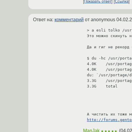
Показать ответ
Ссылка
Ответ на:
комментарий
от anonymous
04.02.
> a esli tolko /usr
Это можно скинуть н
Да и гиг не рекорд 
$ du -hc /usr/porta
4.0K    /usr/portag
4.0K    /usr/portag
du: `/usr/portage/d
3.3G    /usr/portag
3.3G    total

http://forums.gento
ManJak
(
04.02
★★★★★