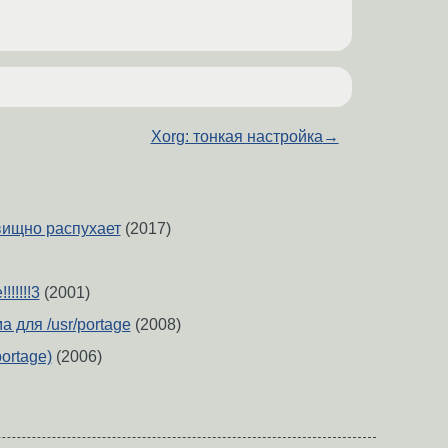
Xorg: тонкая настройка
→
овищно распухает
(2017)
!!!!!3
(2001)
 для /usr/portage
(2008)
ortage)
(2006)