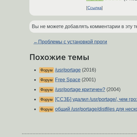
Ссылка
Вы не можете добавлять комментарии в эту т
←
Проблемы с установкой проги
Похожие темы
/usr/portage
(2016)
Форум
Free Space
(2001)
Форум
/usr/portage критичен?
(2004)
Форум
[ССЗБ] удалил /usr/portage/, чем гро
Форум
общий /usr/portage/distfiles для не
Форум