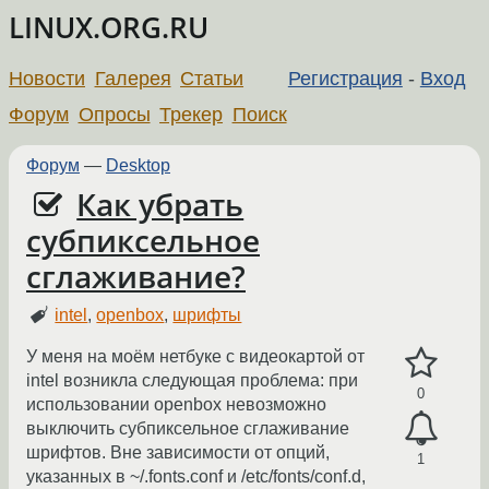
LINUX.ORG.RU
Новости
Галерея
Статьи
Регистрация
-
Вход
Форум
Опросы
Трекер
Поиск
Форум
—
Desktop
Как убрать
субпиксельное
сглаживание?
intel
,
openbox
,
шрифты
У меня на моём нетбуке с видеокартой от
intel возникла следующая проблема: при
0
использовании openbox невозможно
выключить субпиксельное сглаживание
шрифтов. Вне зависимости от опций,
1
указанных в ~/.fonts.conf и /etc/fonts/conf.d,