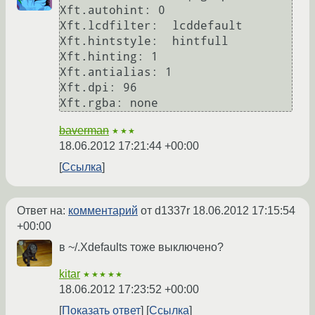
Xft.autohint: 0

Xft.lcdfilter:  lcddefault

Xft.hintstyle:  hintfull

Xft.hinting: 1

Xft.antialias: 1

Xft.dpi: 96

baverman
★★★
18.06.2012 17:21:44 +00:00
Ссылка
Ответ на:
комментарий
от d1337r
18.06.2012 17:15:54
+00:00
в ~/.Xdefaults тоже выключено?
kitar
★★★★★
18.06.2012 17:23:52 +00:00
Показать ответ
Ссылка