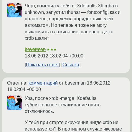
Чорт, изменил у себя в .Xdefaults Xft.rgba в
unknown, запустил thunar — fontconfig, как и
положено, определил порядок пикселей
автоматом. Но теперь я тоже не могу
выключить сглаживание, наверно где-то
xrdb шалит.
baverman
★★★
18.06.2012 18:02:04 +00:00
Показать ответ
Ссылка
Ответ на:
комментарий
от baverman
18.06.2012
18:02:04 +00:00
Ура, после xrdb -merge .Xdefaults
субпиксельное сглаживание опять
отключилось.
У тебя при старте окружения нигде xrdb не
используется? В противном случае иксовые