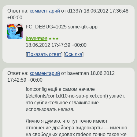
Ответ на:
комментарий
от d1337r
18.06.2012 17:36:48
+00:00
FC_DEBUG=1025 some-gtk-app
baverman
★★★
18.06.2012 17:47:39 +00:00
Показать ответ
Ссылка
Ответ на:
комментарий
от baverman
18.06.2012
17:42:59 +00:00
fontconfig ещё в самом начале
(/etc/fonts/conf.d/10-no-sub-pixel.conf) узнаёт,
что субпиксельное сглаживание
использовать нельзя.
Лично я думаю, что тут точно имеют
отношение драйвера видеокарты — именно
на свободных дровах radeon точно такое же