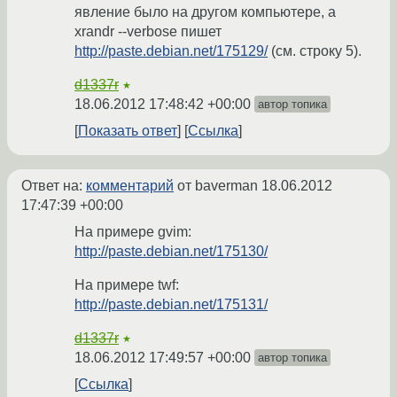
явление было на другом компьютере, а
xrandr --verbose пишет
http://paste.debian.net/175129/
(см. строку 5).
d1337r
★
18.06.2012 17:48:42 +00:00
автор топика
Показать ответ
Ссылка
Ответ на:
комментарий
от baverman
18.06.2012
17:47:39 +00:00
На примере gvim:
http://paste.debian.net/175130/
На примере twf:
http://paste.debian.net/175131/
d1337r
★
18.06.2012 17:49:57 +00:00
автор топика
Ссылка