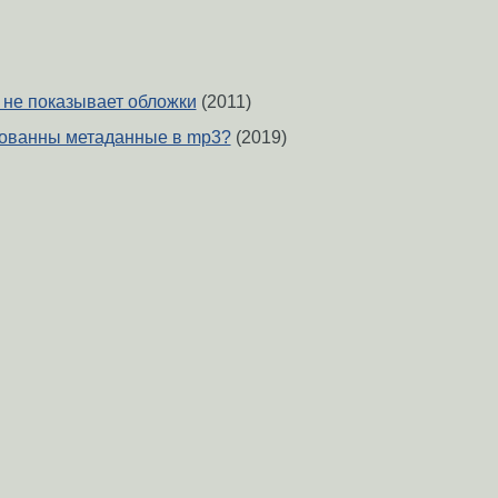
 не показывает обложки
(2011)
рованны метаданные в mp3?
(2019)
тка тегов mp3
(2015)
музыки, тред
(2014)
од
(2010)
Вверх