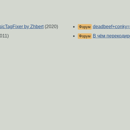
icTagFixer by Zhbert
(2020)
deadbeef+conky=
Форум
011)
В чём перекоди
Форум
s на hls потоке
(2020)
Пакетная обрабо
Форум
й вызывается malloc()
Поиска хорошей 
Форум
[perl] упростить к
Форум
k title
(2018)