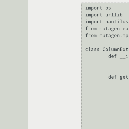
import os

import urllib

import nautilus

from mutagen.ea
from mutagen.mp
class ColumnExt
        def __init__(self):

                pas
        def get_columns(self):

                return (nautilus.Column("NautilusPython::title_colum
                   
                   
                      
                nautilus.Column("NautilusPython::album_colum
                   
                   