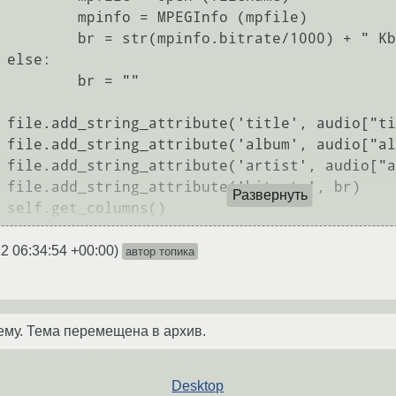
 MPEGInfo (mpfile)

bitrate/1000) + " Kbps"

:

    br = ""

0])

0])

0])

r)

Развернуть
2 06:34:54 +00:00
)
автор топика
ему. Тема перемещена в архив.
Desktop