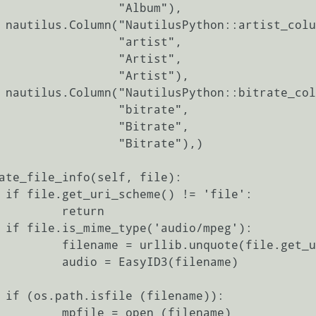
             "Album"),

n",

             "artist",

             "Artist",

            "Artist"),

n",

            "bitrate",

            "Bitrate",

           "Bitrate"),)

':

     return

):

quote(file.get_uri()[7:])

 EasyID3(filename)

):

= open (filename)
