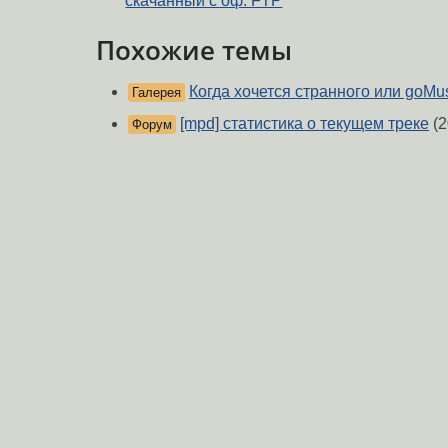
скачанный с оф. FTP
Похожие темы
Когда хочется странного или goMus
Галерея
[mpd] статистика о текущем треке
(2
Форум
Не показывает metadata в segment.t
Форум
Ошибки в работе функции, в которо
Форум
(2014)
переименование файла by artist - trac
Форум
О Сервере
-
Правила форума
-
Разметка Markdown
Сообщить об ошибке
https://www.linux.org.ru/