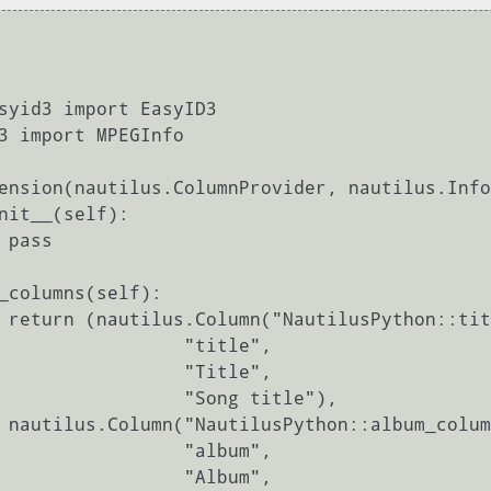
syid3 import EasyID3

3 import MPEGInfo

ension(nautilus.ColumnProvider, nautilus.Info
s

n",

             "title",

             "Title",

          "Song title"),

n",

             "album",

             "Album",
