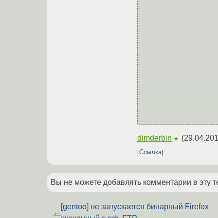
                        mpinfo =
                        br = str(mpinfo.
                else
                    
                file.add_string_attribute('title', audio["title"][
                file.add_string_attribute('album', audio["album"][
                file.add_string_attribute('artist', audio["artist"][
                file.add_string_attribute('bitrate', b
dimderbin
(
29.04.201
★
Ссылка
Вы не можете добавлять комментарии в эту т
[gentoo] не запускается бинарный Firefox
←