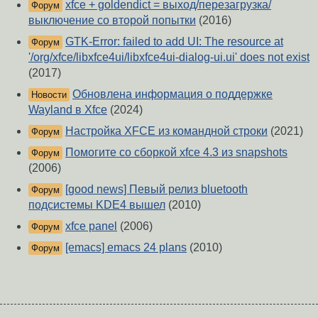
xfce + goldendict = выход/перезагрузка/
Форум
выключение со второй попытки
(2016)
GTK-Error: failed to add UI: The resource at
Форум
'/org/xfce/libxfce4ui/libxfce4ui-dialog-ui.ui' does not exist
(2017)
Обновлена информация о поддержке
Новости
Wayland в Xfce
(2024)
Настройка XFCE из командной строки
(2021)
Форум
Помогите со сборкой xfce 4.3 из snapshots
Форум
(2006)
[good news] Певый релиз bluetooth
Форум
подсистемы KDE4 вышел
(2010)
xfce panel
(2006)
Форум
[emacs] emacs 24 plans
(2010)
Форум