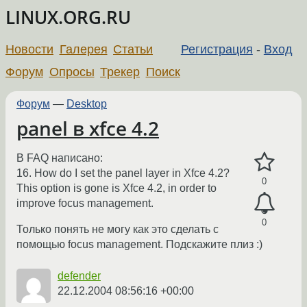
LINUX.ORG.RU
Новости
Галерея
Статьи
Регистрация
-
Вход
Форум
Опросы
Трекер
Поиск
Форум
—
Desktop
panel в xfce 4.2
В FAQ написано:
16. How do I set the panel layer in Xfce 4.2?
0
This option is gone is Xfce 4.2, in order to
improve focus management.
0
Только понять не могу как это сделать с
помощью focus management. Подскажите плиз :)
defender
22.12.2004 08:56:16 +00:00