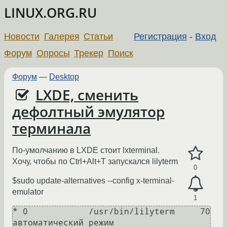
LINUX.ORG.RU
Новости
Галерея
Статьи
Регистрация
-
Вход
Форум
Опросы
Трекер
Поиск
Форум
—
Desktop
LXDE, сменить
дефолтный эмулятор
терминала
По-умолчанию в LXDE стоит lxterminal.
Хочу, чтобы по Ctrl+Alt+T запускался lilyterm
0
$sudo update-alternatives --config x-terminal-
emulator
1
* 0            /usr/bin/lilyterm     70        