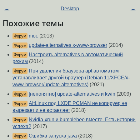
←
Desktop
→
Похожие темы
moc
(2013)
Форум
update-alternatives x-www-browser
(2014)
Форум
Настроить alternatives в автоматический
Форум
режим
(2014)
При удалении браузера apt автоматом
Форум
устанавливает другой браузер (Debian 11/XFCE/x-
www-browser/update-alternatives)
(2021)
[непонятно] update-alternatives и kwin
(2009)
Форум
AltLinux под LXDE PCMAN не копирует, не
Форум
вырезает и не вставляет
(2018)
Nvidia-xrun и bumblebee вместе. Есть истории
Форум
успеха?
(2017)
Ошибка запуска java
(2018)
Форум