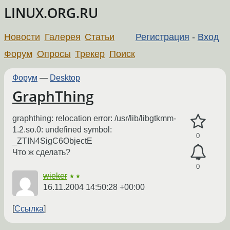
LINUX.ORG.RU
Новости
Галерея
Статьи
Регистрация
-
Вход
Форум
Опросы
Трекер
Поиск
Форум
—
Desktop
GraphThing
graphthing: relocation error: /usr/lib/libgtkmm-
1.2.so.0: undefined symbol:
0
_ZTIN4SigC6ObjectE
Что ж сделать?
0
wieker
★★
16.11.2004 14:50:28 +00:00
Ссылка