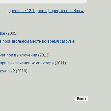
[opensuse 12.1 gnome] шрифты в firefox
→
зке
(2005)
 в произвольном месте во время загрузки
снет при выключении
(2013)
 при выключении компьютера
(2011)
 федоры?
(2016)
Вверх