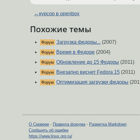
←
курсор в openbox
Похожие темы
Загрузка федоры...
(2007)
Форум
Время в Федоре
(2004)
Форум
Обновление до 15 Федоры
(2011)
Форум
Внезапно виснет Fedora 15
(2011)
Форум
Оптимизация загрузки федоры
(201
Форум
О Сервере
-
Правила форума
-
Разметка Markdown
Сообщить об ошибке
https://www.linux.org.ru/