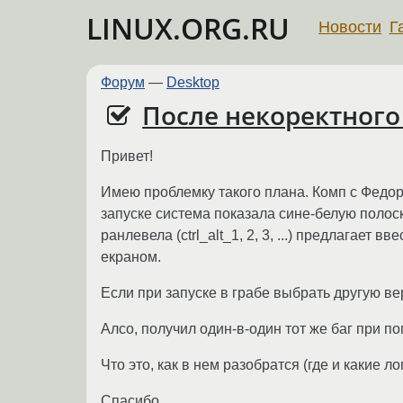
LINUX.ORG.RU
Новости
Г
Форум
—
Desktop
После некоректного
Привет!
Имею проблемку такого плана. Комп с Федора
запуске система показала сине-белую полоск
ранлевела (ctrl_alt_1, 2, 3, ...) предлагает
екраном.
Если при запуске в грабе выбрать другую ве
Алсо, получил один-в-один тот же баг при п
Что это, как в нем разобратся (где и какие л
Спасибо.