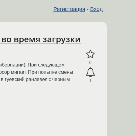
Регистрация
-
Вход
во время загрузки
0
 хибернации). При следующем
урсор мигает. При попытке смены
но в гуевский ранлевел с черным
1