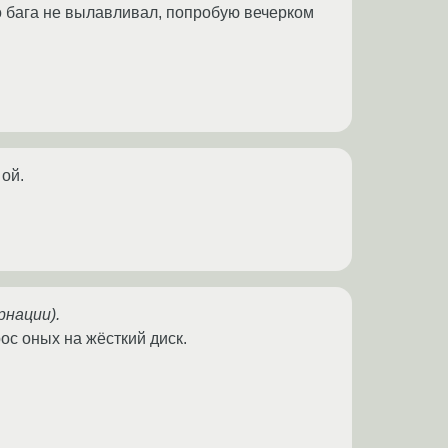
го бага не вылавливал, попробую вечерком
 ой.
рнации).
ос оных на жёсткий диск.