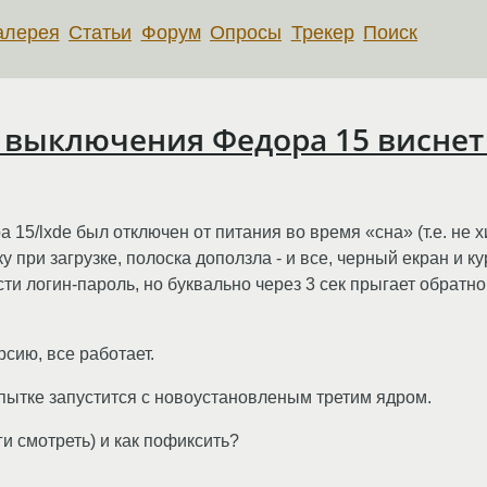
алерея
Статьи
Форум
Опросы
Трекер
Поиск
 выключения Федора 15 виснет 
 15/lxde был отключен от питания во время «сна» (т.е. не
у при загрузке, полоска доползла - и все, черный екран и к
 ввести логин-пароль, но буквально через 3 сек прыгает обрат
рсию, все работает.
опытке запустится с новоустановленым третим ядром.
оги смотреть) и как пофиксить?