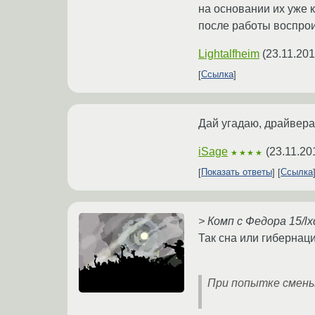
на основании их уже к
после работы воспрои
Lightalfheim
(
23.11.201
Ссылка
Дай угадаю, драйвера 
iSage
(
23.11.20
★★★★
Показать ответы
Ссылка
> Комп с Федора 15/l
Так сна или гибернац
При попытке смены ра