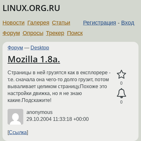
LINUX.ORG.RU
Новости
Галерея
Статьи
Регистрация
-
Вход
Форум
Опросы
Трекер
Поиск
Форум
—
Desktop
Mozilla 1.8a.
Страницы в ней грузятся как в експлорере -
т.е. сначала она чего-то долго грузит, потом
0
вываливает целиком страницу.Похоже это
настройки движка, но я не знаю
какие.Подскажите!
0
anonymous
29.10.2004 11:33:18 +00:00
Ссылка