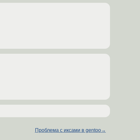
Проблема с иксами в gentoo
→