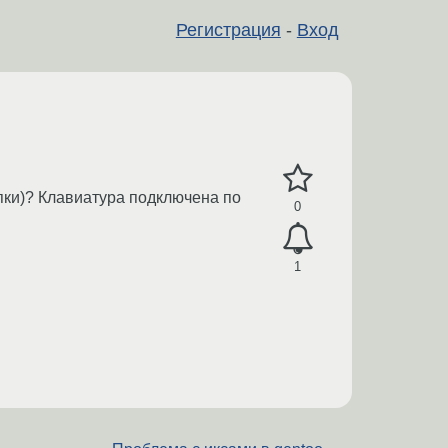
Регистрация
-
Вход
опки)? Клавиатура подключена по
0
1