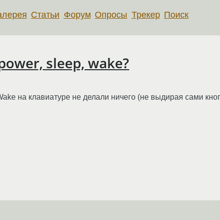
алерея
Статьи
Форум
Опросы
Трекер
Поиск
ower, sleep, wake?
, Wake на клавиатуре не делали ничего (не выдирая сами кн