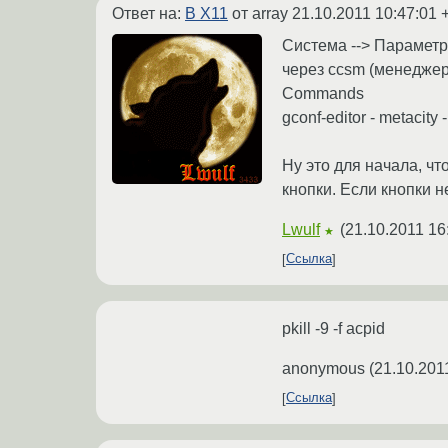
Ответ на:
В X11
от array
21.10.2011 10:47:01 
Система --> Парамет
через ccsm (менеджер
Commands
gconf-editor - metacit
Ну это для начала, чт
кнопки. Если кнопки н
Lwulf
(
21.10.2011 16
★
Ссылка
pkill -9 -f acpid
anonymous
(
21.10.201
Ссылка