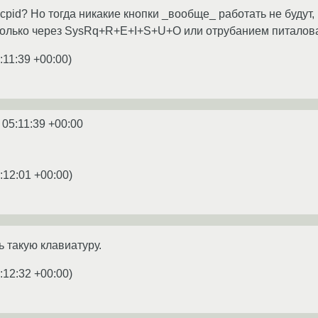
pid? Но тогда никакие кнопки _вообще_ работать не будут, 
олько через SysRq+R+E+I+S+U+O или отрубанием питалов
:11:39 +00:00
)
 05:11:39 +00:00
:12:01 +00:00
)
ь такую клавиатуру.
:12:32 +00:00
)