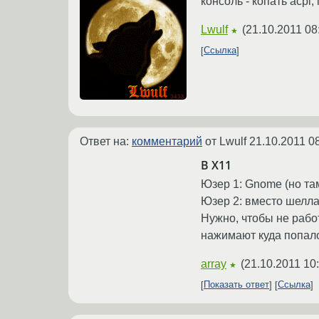
консоль - копать acpi,
Lwulf
(
21.10.2011 08
★
Ссылка
Ответ на:
комментарий
от Lwulf
21.10.2011 0
В X11
Юзер 1: Gnome (но там
Юзер 2: вместо шелла
Нужно, чтобы не рабо
нажимают куда попал
array
(
21.10.2011 10
★
Показать ответ
Ссылка