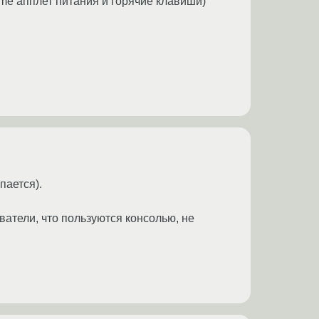
gnome апплет питания и горячие клавиши)
пается).
ватели, что пользуются консолью, не