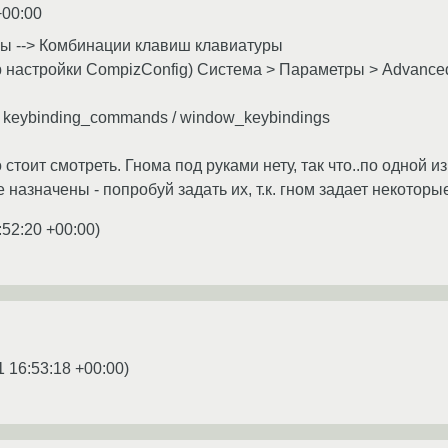
+00:00
ры --> Комбинации клавиш клавиатуры
 настройки CompizConfig) Система > Параметры > Advanced 
y - keybinding_commands / window_keybindings
о стоит смотреть. Гнома под руками нету, так что..по одной
е назначены - попробуй задать их, т.к. гном задает некотор
:52:20 +00:00
)
1 16:53:18 +00:00
)