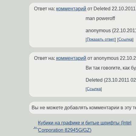
Ответ на:
комментарий
от Deleted
22.10.2011
man poweroff
anonymous
(
22.10.201
Показать ответ
Ссылка
Ответ на:
комментарий
от anonymous
22.10.
Ви так говоrите, как б
Deleted
(
23.10.2011 02
Ссылка
Вы не можете добавлять комментарии в эту т
Кубики на графике и битые шрифты (Intel
←
Corporation 82945G/GZ)