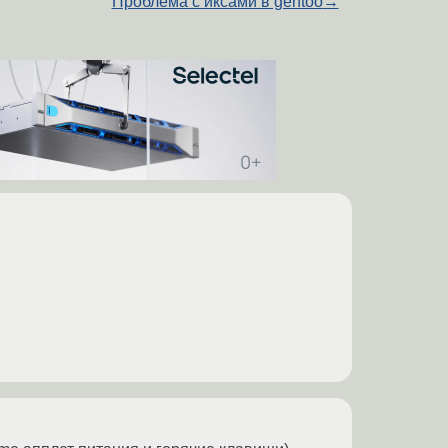
Проблема с иксами в gentoo
→