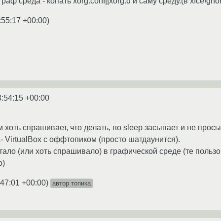
 граф среда - копать xorg.conf||xorg.d и саму среду.(в xfce\
:55:17 +00:00
)
8:54:15 +00:00
 хоть спрашивает, что делать, по sleep засыпает и не просы
- VirtualBox c оффтопиком (просто шатдаунится).
тало (или хоть спрашивало) в графической среде (те пользо
о)
:47:01 +00:00
)
автор топика