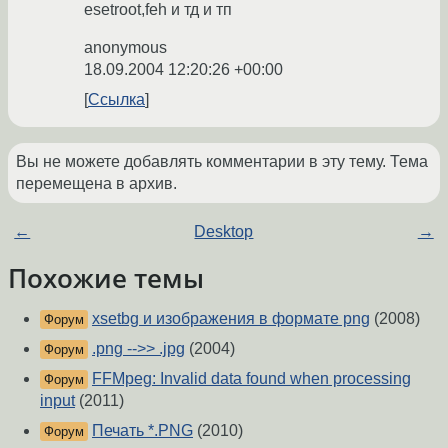
esetroot,feh и тд и тп
anonymous
18.09.2004 12:20:26 +00:00
Ссылка
Вы не можете добавлять комментарии в эту тему. Тема
перемещена в архив.
←
Desktop
→
Похожие темы
xsetbg и изображения в формате png
(2008)
Форум
.png -->> .jpg
(2004)
Форум
FFMpeg: Invalid data found when processing
Форум
input
(2011)
Печать *.PNG
(2010)
Форум