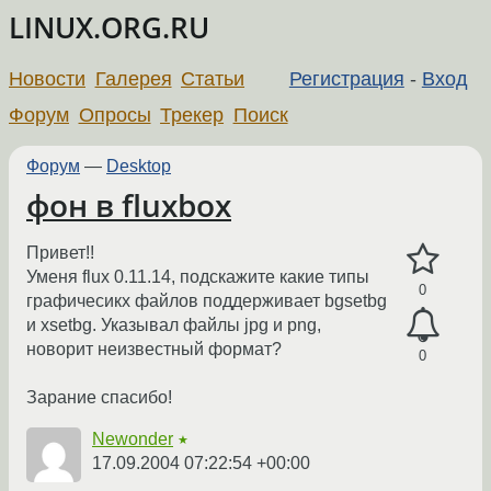
LINUX.ORG.RU
Новости
Галерея
Статьи
Регистрация
-
Вход
Форум
Опросы
Трекер
Поиск
Форум
—
Desktop
фон в fluxbox
Привет!!
Уменя flux 0.11.14, подскажите какие типы
0
графичесикх файлов поддерживает bgsetbg
и xsetbg. Указывал файлы jpg и png,
новорит неизвестный формат?
0
Зарание спасибо!
Newonder
★
17.09.2004 07:22:54 +00:00