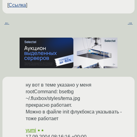
Ссылка
←
→
ну вот в теме указано у меня
rootCommand: bsetbg
~/.fluxbox/styles/tema.jpg
прекрасно работает.
Можно в файле init флукбокса указывать -
тоже работает
yumi
★★
17.09.2004 08:16:16 +00:00