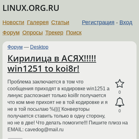
LINUX.ORG.RU
Новости
Галерея
Статьи
Регистрация
-
Вход
Форум
Опросы
Трекер
Поиск
Форум
—
Desktop
Кирилица в АСЯХ!!!!!
win1251 to koi8r!
Проблема заключается в том что
сообщения приходят в кодировке win1251 а
0
линукс распознает только koi8r получается
что ком мне прихоят не в той кодировке и я
не в той посылаю %(((( Конверторы
0
получается ставить только в одну сторону,
но не в две! Что делать помогите!!! Пишите плизз на
EMAIL: cavedog@mail.ru