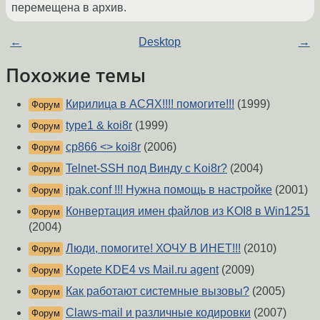
перемещена в архив.
←
Desktop
→
Похожие темы
Кирилица в АСЯХ!!!! помогите!!!
(1999)
Форум
type1 & koi8r
(1999)
Форум
cp866 <> koi8r
(2006)
Форум
Telnet-SSH под Винду с Koi8r?
(2004)
Форум
ipak.conf !!! Нужна помощь в настройке
(2001)
Форум
Конвертация имен файлов из KOI8 в Win1251
Форум
(2004)
Люди, помогите! ХОЧУ В ИНЕТ!!!
(2010)
Форум
Kopete KDE4 vs Mail.ru agent
(2009)
Форум
Как работают системные вызовы?
(2005)
Форум
Claws-mail и различные кодировки
(2007)
Форум