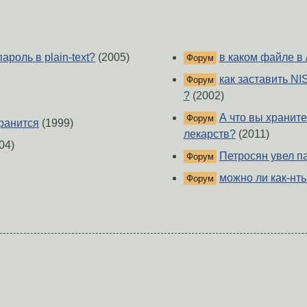
роль в plain-text?
(2005)
в каком файле в /
Форум
как заставить N
Форум
?
(2002)
А что вы хранит
Форум
хранится
(1999)
лекарств?
(2011)
04)
Петросян увел п
Форум
можно ли как-нть
Форум