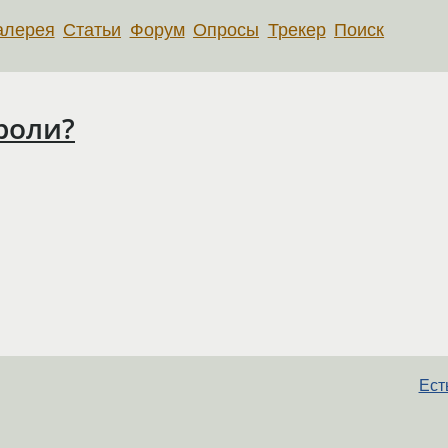
алерея
Статьи
Форум
Опросы
Трекер
Поиск
ароли?
Ест