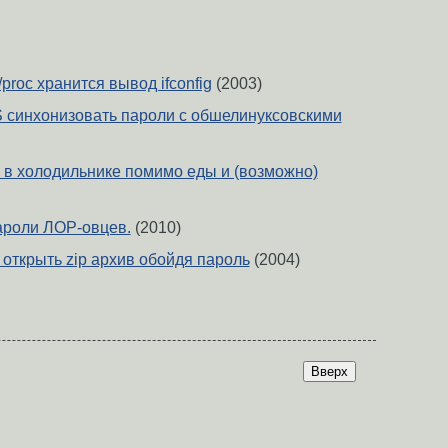
proc хранится вывод ifconfig
(2003)
IS синхонизовать пароли с обшелинуксовскими
е в холодильнике помимо еды и (возможно)
ароли ЛОР-овцев.
(2010)
 открыть zip архив обойдя пароль
(2004)
Вверх