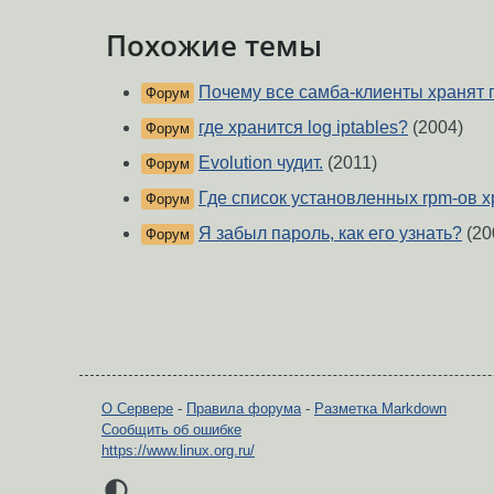
Похожие темы
Почему все самба-клиенты хранят па
Форум
где хранится log iptables?
(2004)
Форум
Evolution чудит.
(2011)
Форум
Где список установленных rpm-ов 
Форум
Я забыл пароль, как его узнать?
(20
Форум
О Сервере
-
Правила форума
-
Разметка Markdown
Сообщить об ошибке
https://www.linux.org.ru/