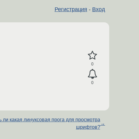
Регистрация
-
Вход
0
0
ь ли какая линуксовая прога для просмотра
→
шрифтов?