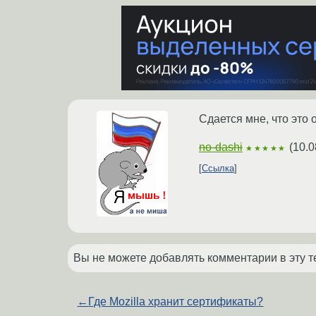
Сдается мне, что это о
no-dashi
(
10.0
★★★★★
Ссылка
Вы не можете добавлять комментарии в эту т
←
Где Mozilla хранит сертификаты?