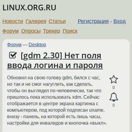
LINUX.ORG.RU
Новости
Галерея
Статьи
Регистрация
-
Вход
Форум
Опросы
Трекер
Поиск
Форум
—
Desktop
[gdm 2.30] Нет поля
ввода логина и пароля
Обновил на свою голову gdm, бился с час,
но так и не смог нагуглить, как сделать,
0
чтобы он выглядел по-человечески, так что
пришлось пока использовать xdm. Сейчас
отображается в центре экрана картинка с
0
компьютером, под которой подписан uname,
внизу - панель, на которой есть лишь часы,
настройки для инвалидов и кнопочка «выкл».