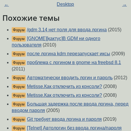
←
Desktop
→
Похожие темы
/gdm 3.14 нет поля для ввода логина
(2015)
Форум
[GNOME][кактус]В GDM ни одного
Форум
пользователя
(2010)
после логина kdm перезапускает иксы
(2009)
Форум
проблема с логином в gnome на freebsd 8.1
Форум
(2011)
Автоматически вводить логин и пароль
(2012)
Форум
Metisse.Как отключить из консоли?
(2008)
Форум
Metisse.Как отключить из консоли?
(2008)
Форум
Большая задержка после ввода логина, перед
Форум
вводом пароля
(2005)
Git требует ввода логина и пароля
(2019)
Форум
[Telnet] Автологин без ввода логина/пароля
Форум