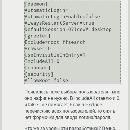
[daemon]

AutomaticLogin=

AutomaticLoginEnable=false

AlwaysRestartServer=true

DefaultSession=07IceWM.desktop

[greeter]

Exclude=root,ffsearch

Browser=0

UseInvisibleInEntry=1

IncludeAll=0

[chooser]

[security]

Появилось поле выбора пользователя - мне
оно нафиг не нужно. В IncludeAll ставлю и 0,
и false - не помогает. Если в Exclude
перечисляю всех пользователей, то опять
нет формочки для ввода логина/пароля.
Что же за уроды эти разработчики? Вечно,