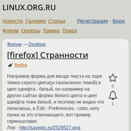
LINUX.ORG.RU
Новости
Галерея
Статьи
Регистрация
-
Вход
Форум
Опросы
Трекер
Поиск
Форум
—
Desktop
[firefox] Странности
firefox
Например форма для ввода текста на лоре
тёмно серого цвета(установленно темой) и
0
цвет шрифта - белый, но например на
других сайтах форма белого цвета и цвет
шрифта тоже белый, и поэтому не видно что
1
печатаешь, в Edit - Preferences - color, нету
пунка за это отвечающего, вот пример
скриншотами:
Лор -
http://savepic.ru/2529527.png