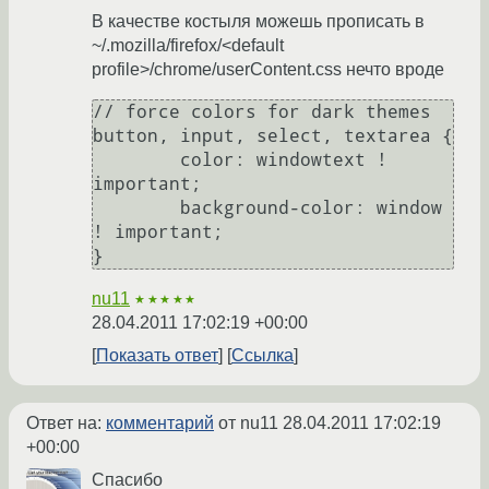
В качестве костыля можешь прописать в
~/.mozilla/firefox/<default
profile>/chrome/userContent.css нечто вроде
// force colors for dark themes

button, input, select, textarea {

	color: windowtext ! 
important;

	background-color: window 
! important;

nu11
★★★★★
28.04.2011 17:02:19 +00:00
Показать ответ
Ссылка
Ответ на:
комментарий
от nu11
28.04.2011 17:02:19
+00:00
Спасибо