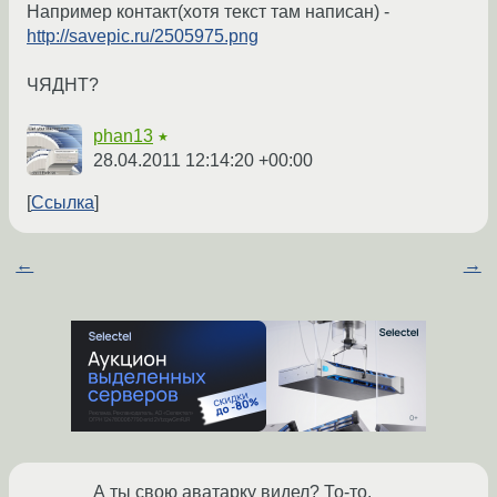
Например контакт(хотя текст там написан) -
http://savepic.ru/2505975.png
ЧЯДНТ?
phan13
★
28.04.2011 12:14:20 +00:00
Ссылка
←
→
А ты свою аватарку видел? То-то.