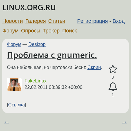
LINUX.ORG.RU
Новости
Галерея
Статьи
Регистрация
-
Вход
Форум
Опросы
Трекер
Поиск
Форум
—
Desktop
Проблема с gnumeric.
Она небольшая, но чертовски бесит.
Скрин
.
0
FakeLinux
22.02.2011 08:39:32 +00:00
1
Ссылка
←
→