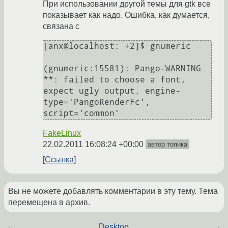
При использовании другой темы для gtk все
показывает как надо. Ошибка, как думается,
связана с
[anx@localhost: +2]$ gnumeric

(gnumeric:15581): Pango-WARNING 
**: failed to choose a font, 
expect ugly output. engine-
type='PangoRenderFc', 
script='common'
FakeLinux
22.02.2011 16:08:24 +00:00
автор топика
Ссылка
Вы не можете добавлять комментарии в эту тему. Тема
перемещена в архив.
←
Desktop
→